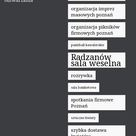
odtwarzania
organizacja imprez
masowych poznań
organizacja pikników
firmowych poznań
paintball kawalerskie
Radzanów
sala weselna
rozrywka
sala bankietowa
spotkania firmowe
Poznań
sztuczne kwiaty
szybka dostawa