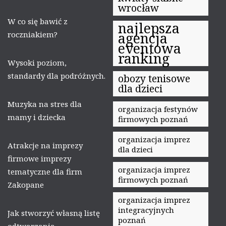
wrocław
W co się bawić z
najlepsza
roczniakiem?
agencja
eventowa
ranking
Wysoki poziom,
standardy dla podróżnych.
obozy tenisowe
dla dzieci
Muzyka na stres dla
organizacja festynów
mamy i dziecka
firmowych poznań
organizacja imprez
Atrakcje na imprezy
dla dzieci
firmowe imprezy
organizacja imprez
tematyczne dla firm
firmowych poznań
Zakopane
organizacja imprez
integracyjnych
Jak stworzyć własną listę
poznań