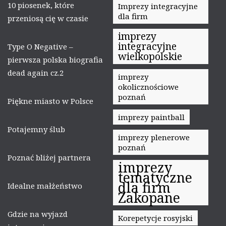
10 piosenek, które
Imprezy integracyjne
dla firm
przeniosą cię w czasie
imprezy
integracyjne
Type O Negative –
wielkopolskie
pierwsza polska biografia
dead again cz.2
imprezy
okolicznościowe
poznań
Piękne miasto w Polsce
imprezy paintball
Potajemny ślub
imprezy plenerowe
poznań
Poznać bliżej partnera
imprezy
tematyczne
dla firm
Idealne małżeństwo
Zakopane
Gdzie na wyjazd
Korepetycje rosyjski