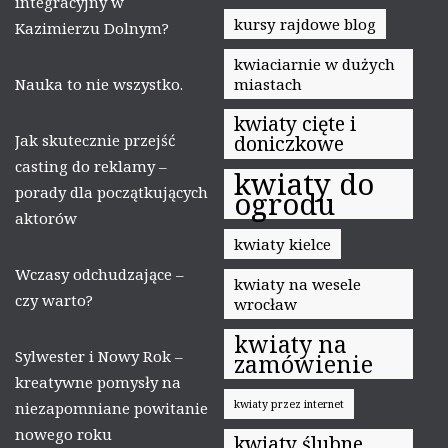
integracyjny w
kursy rajdowe blog
Kazimierzu Dolnym?
kwiaciarnie w dużych
Nauka to nie wszystko.
miastach
kwiaty cięte i
Jak skutecznie przejść
doniczkowe
casting do reklamy –
kwiaty do
porady dla początkujących
ogrodu
aktorów
kwiaty kielce
Wczasy odchudzające –
kwiaty na wesele
czy warto?
wrocław
kwiaty na
Sylwester i Nowy Rok –
zamówienie
kreatywne pomysły na
kwiaty przez internet
niezapomniane powitanie
nowego roku
kwiaty ślubne