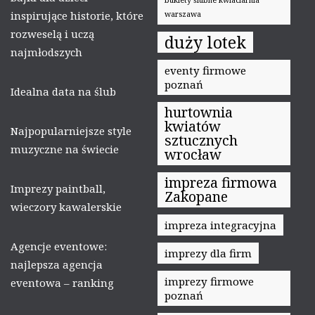
bukiety ślubne kwiaciarnia
inspirujące historie, które
warszawa
rozweselą i uczą
duży lotek
najmłodszych
eventy firmowe
poznań
Idealna data na ślub
hurtownia
kwiatów
Najpopularniejsze style
sztucznych
muzyczne na świecie
wrocław
impreza firmowa
Imprezy paintball,
Zakopane
wieczory kawalerskie
impreza integracyjna
Agencje eventowe:
imprezy dla firm
najlepsza agencja
imprezy firmowe
eventowa – ranking
poznań