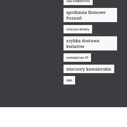
sala bankietowa
spotkania firmowe
Poznań
sztuczne kwiaty
szybka dostawa
kwiatów
wewnętrzne IP
wieczory kawalerskie
ślub