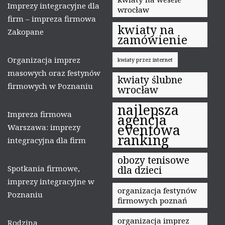
Imprezy integracyjne dla
wrocław
firm – impreza firmowa
kwiaty na
Zakopane
zamówienie
Organizacja imprez
kwiaty przez internet
masowych oraz festynów
kwiaty ślubne
firmowych w Poznaniu
wrocław
najlepsza
Impreza firmowa
agencja
eventowa
Warszawa: imprezy
ranking
integracyjna dla firm
obozy tenisowe
Spotkania firmowe,
dla dzieci
imprezy integracyjne w
organizacja festynów
Poznaniu
firmowych poznań
organizacja imprez
Rodzina