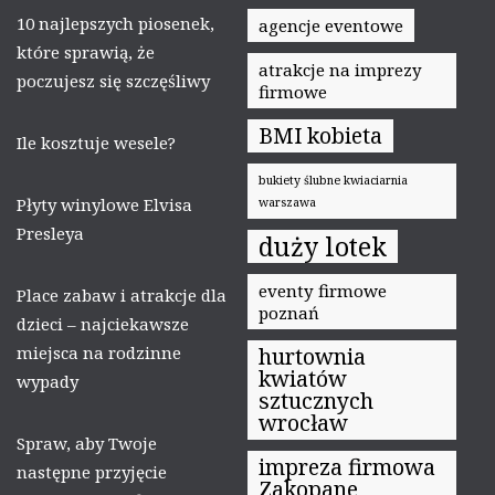
10 najlepszych piosenek,
agencje eventowe
które sprawią, że
atrakcje na imprezy
poczujesz się szczęśliwy
firmowe
BMI kobieta
Ile kosztuje wesele?
bukiety ślubne kwiaciarnia
Płyty winylowe Elvisa
warszawa
Presleya
duży lotek
eventy firmowe
Place zabaw i atrakcje dla
poznań
dzieci – najciekawsze
miejsca na rodzinne
hurtownia
kwiatów
wypady
sztucznych
wrocław
Spraw, aby Twoje
impreza firmowa
następne przyjęcie
Zakopane