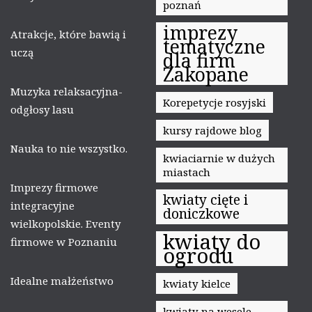
poznań
imprezy
Atrakcje, które bawią i
tematyczne
uczą
dla firm
Zakopane
Muzyka relaksacyjna-
Korepetycje rosyjski
odgłosy lasu
kursy rajdowe blog
Nauka to nie wszystko.
kwiaciarnie w dużych
miastach
Imprezy firmowe
kwiaty cięte i
integracyjne
doniczkowe
wielkopolskie. Eventy
kwiaty do
firmowe w Poznaniu
ogrodu
Idealne małżeństwo
kwiaty kielce
kwiaty na wesele