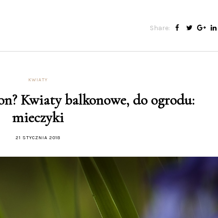
Share:
KWIATY
kon? Kwiaty balkonowe, do ogrodu:
mieczyki
21 STYCZNIA 2018