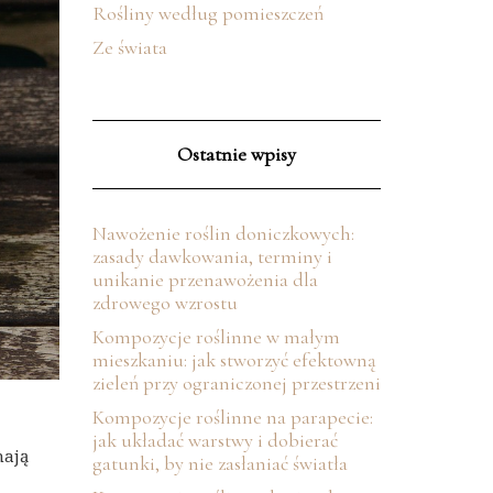
Rośliny według pomieszczeń
Ze świata
Ostatnie wpisy
Nawożenie roślin doniczkowych:
zasady dawkowania, terminy i
unikanie przenawożenia dla
zdrowego wzrostu
Kompozycje roślinne w małym
mieszkaniu: jak stworzyć efektowną
zieleń przy ograniczonej przestrzeni
Kompozycje roślinne na parapecie:
jak układać warstwy i dobierać
mają
gatunki, by nie zasłaniać światła