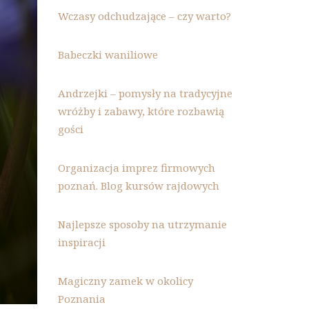
Wczasy odchudzające – czy warto?
Babeczki waniliowe
Andrzejki – pomysły na tradycyjne
wróżby i zabawy, które rozbawią
gości
Organizacja imprez firmowych
poznań. Blog kursów rajdowych
Najlepsze sposoby na utrzymanie
inspiracji
Magiczny zamek w okolicy
Poznania