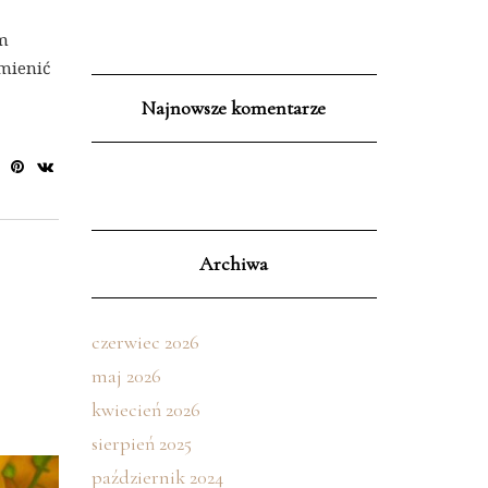
em
mienić
Najnowsze komentarze
Archiwa
czerwiec 2026
maj 2026
kwiecień 2026
sierpień 2025
październik 2024