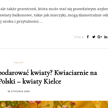
, ale także przestrzeń, która może stać się prawdziwym azyl
kwiaty balkonowe, takie jak mieczyki, mogą diametralnie od
ej uroku i przytulności….
Share:
KWIATY
odarować kwiaty? Kwiaciarnie na
Polski – kwiaty Kielce
16 STYCZNIA 2018