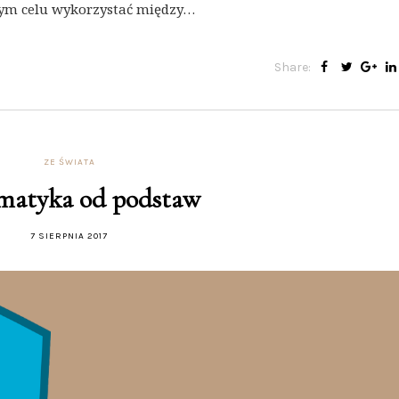
ym celu wykorzystać między…
Share:
ZE ŚWIATA
matyka od podstaw
7 SIERPNIA 2017