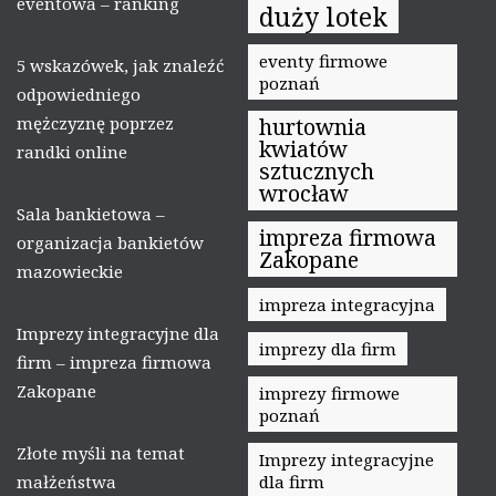
eventowa – ranking
duży lotek
eventy firmowe
5 wskazówek, jak znaleźć
poznań
odpowiedniego
mężczyznę poprzez
hurtownia
kwiatów
randki online
sztucznych
wrocław
Sala bankietowa –
impreza firmowa
organizacja bankietów
Zakopane
mazowieckie
impreza integracyjna
Imprezy integracyjne dla
imprezy dla firm
firm – impreza firmowa
Zakopane
imprezy firmowe
poznań
Złote myśli na temat
Imprezy integracyjne
małżeństwa
dla firm