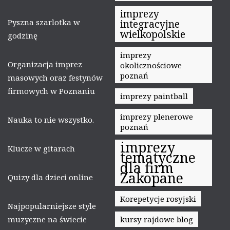
imprezy
Pyszna szarlotka w
integracyjne
wielkopolskie
godzinę
imprezy
Organizacja imprez
okolicznościowe
poznań
masowych oraz festynów
firmowych w Poznaniu
imprezy paintball
imprezy plenerowe
Nauka to nie wszystko.
poznań
imprezy
Klucze w gitarach
tematyczne
dla firm
Zakopane
Quizy dla dzieci online
Korepetycje rosyjski
Najpopularniejsze style
muzyczne na świecie
kursy rajdowe blog