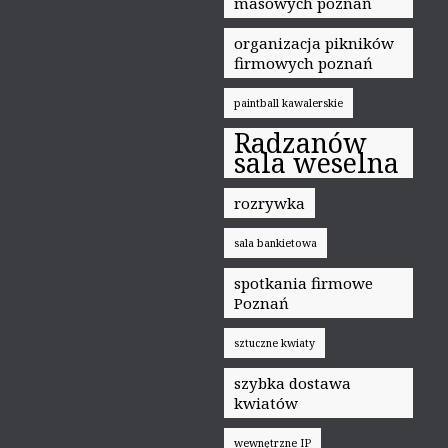
masowych poznań
organizacja pikników
firmowych poznań
paintball kawalerskie
Radzanów
sala weselna
rozrywka
sala bankietowa
spotkania firmowe
Poznań
sztuczne kwiaty
szybka dostawa
kwiatów
wewnętrzne IP