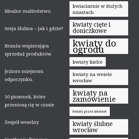
kwiaciarnie w dużych
Idealne małżeństwo
miastach
kwiaty cięte i
Sesja ślubna – jak i gdzie?
doniczkowe
kwiaty do
Branża wspierająca
ogrodu
sprzedaż produktów.
kwiaty kielce
Jezioro miejscem
kwiaty na wesele
odpoczynku.
wrocław
kwiaty na
10 piosenek, które
zamówienie
przeniosą cię w czasie
kwiaty przez internet
Zespół weselny
kwiaty ślubne
wrocław