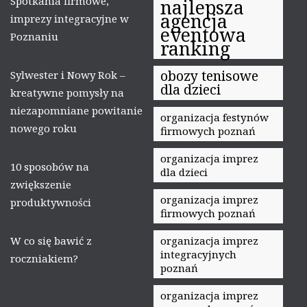
Spotkania firmowe,
najlepsza
agencja
imprezy integracyjne w
eventowa
Poznaniu
ranking
obozy tenisowe
Sylwester i Nowy Rok –
dla dzieci
kreatywne pomysły na
niezapomniane powitanie
organizacja festynów
nowego roku
firmowych poznań
organizacja imprez
10 sposobów na
dla dzieci
zwiększenie
organizacja imprez
produktywności
firmowych poznań
W co się bawić z
organizacja imprez
integracyjnych
roczniakiem?
poznań
organizacja imprez