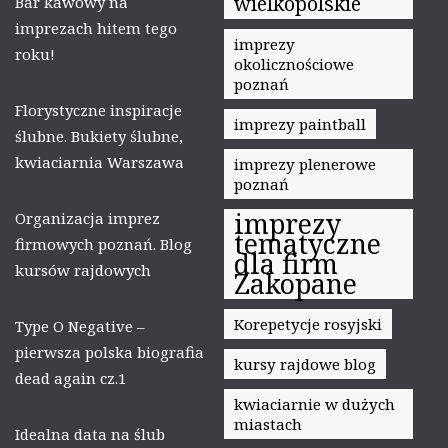
wielkopolskie
Bar kawowy na
imprezach hitem tego
imprezy
roku!
okolicznościowe
poznań
Florystyczne inspiracje
imprezy paintball
ślubne. Bukiety ślubne,
kwiaciarnia Warszawa
imprezy plenerowe
poznań
imprezy
Organizacja imprez
tematyczne
firmowych poznań. Blog
dla firm
kursów rajdowych
Zakopane
Korepetycje rosyjski
Type O Negative –
pierwsza polska biografia
kursy rajdowe blog
dead again cz.1
kwiaciarnie w dużych
miastach
Idealna data na ślub