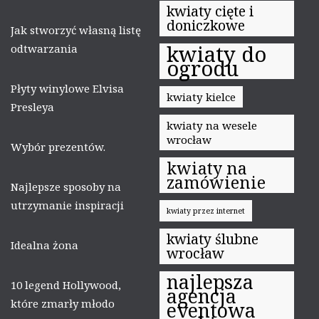
kwiaty cięte i
doniczkowe
Jak stworzyć własną listę
kwiaty do
odtwarzania
ogrodu
Płyty winylowe Elvisa
kwiaty kielce
Presleya
kwiaty na wesele
wrocław
Wybór prezentów.
kwiaty na
zamówienie
Najlepsze sposoby na
utrzymanie inspiracji
kwiaty przez internet
kwiaty ślubne
Idealna żona
wrocław
najlepsza
10 legend Hollywood,
agencja
które zmarły młodo
eventowa