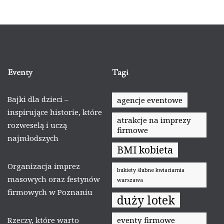
Eventy
Tagi
Bajki dla dzieci –
agencje eventowe
inspirujące historie, które
atrakcje na imprezy
rozweselą i uczą
firmowe
najmłodszych
BMI kobieta
Organizacja imprez
bukiety ślubne kwiaciarnia
masowych oraz festynów
warszawa
firmowych w Poznaniu
duży lotek
Rzeczy, które warto
eventy firmowe