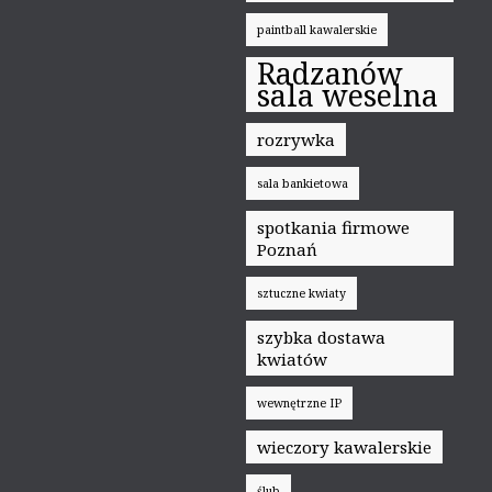
paintball kawalerskie
Radzanów
sala weselna
rozrywka
sala bankietowa
spotkania firmowe
Poznań
sztuczne kwiaty
szybka dostawa
kwiatów
wewnętrzne IP
wieczory kawalerskie
ślub