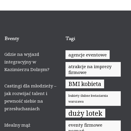
Eventy
Tagi
Gdzie na wyjazd
agencje eventowe
integracyjny w
atrakcje na imprezy
Kazimierzu Dolnym?
firmowe
BMI kobieta
Castingi dla młodzieży –
jak rozwijać talent i
bukiety ślubne kwiaciarnia
pewność siebie na
warszawa
przesłuchaniach
duży lotek
Idealny mąż
eventy firmowe
poznań