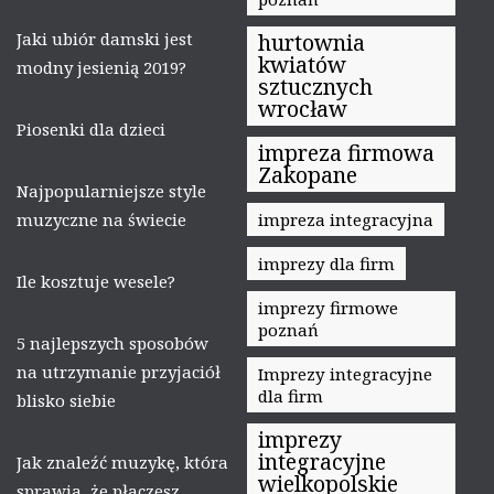
Jaki ubiór damski jest
hurtownia
kwiatów
modny jesienią 2019?
sztucznych
wrocław
Piosenki dla dzieci
impreza firmowa
Zakopane
Najpopularniejsze style
muzyczne na świecie
impreza integracyjna
imprezy dla firm
Ile kosztuje wesele?
imprezy firmowe
poznań
5 najlepszych sposobów
na utrzymanie przyjaciół
Imprezy integracyjne
dla firm
blisko siebie
imprezy
integracyjne
Jak znaleźć muzykę, która
wielkopolskie
sprawia, że płaczesz.