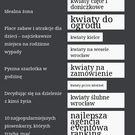
kwiaty cięte i
doniczkowe
Idealna żona
kwiaty do
ogrodu
Place zabaw i atrakcje dla
dzieci – najciekawsze
kwiaty kielce
miejsca na rodzinne
kwiaty na wesele
wypady
wrocław
kwiaty na
Pyszna szarlotka w
zamówienie
godzinę
kwiaty przez internet
Decydując się na dzielenie
kwiaty ślubne
z kimś życia
wrocław
najlepsza
10 najpopularniejszych
agencja
eventowa
piosenkarzy, których
ranking
trzeba znać