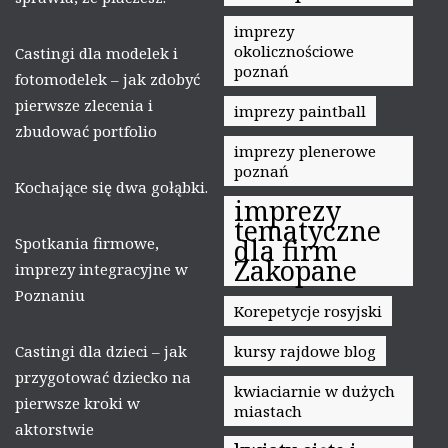
imprezy
okolicznościowe
Castingi dla modelek i
poznań
fotomodelek – jak zdobyć
pierwsze zlecenia i
imprezy paintball
zbudować portfolio
imprezy plenerowe
poznań
Kochające się dwa gołąbki.
imprezy
tematyczne
Spotkania firmowe,
dla firm
Zakopane
imprezy integracyjne w
Poznaniu
Korepetycje rosyjski
Castingi dla dzieci – jak
kursy rajdowe blog
przygotować dziecko na
kwiaciarnie w dużych
pierwsze kroki w
miastach
aktorstwie