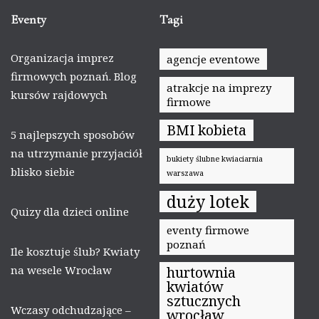
Eventy
Tagi
Organizacja imprez
agencje eventowe
firmowych poznań. Blog
atrakcje na imprezy
kursów rajdowych
firmowe
BMI kobieta
5 najlepszych sposobów
na utrzymanie przyjaciół
bukiety ślubne kwiaciarnia
blisko siebie
warszawa
duży lotek
Quizy dla dzieci online
eventy firmowe
poznań
Ile kosztuje ślub? Kwiaty
na wesele Wrocław
hurtownia
kwiatów
sztucznych
Wczasy odchudzające –
wrocław