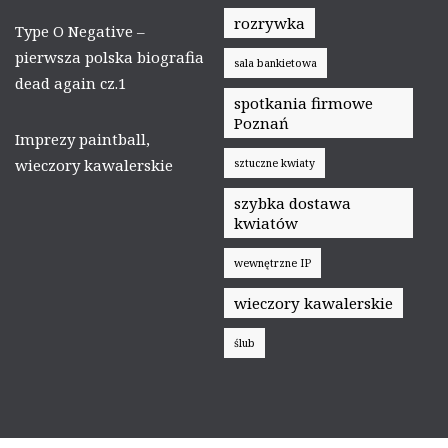
rozrywka
Type O Negative –
pierwsza polska biografia
sala bankietowa
dead again cz.1
spotkania firmowe
Poznań
Imprezy paintball,
wieczory kawalerskie
sztuczne kwiaty
szybka dostawa
kwiatów
wewnętrzne IP
wieczory kawalerskie
ślub