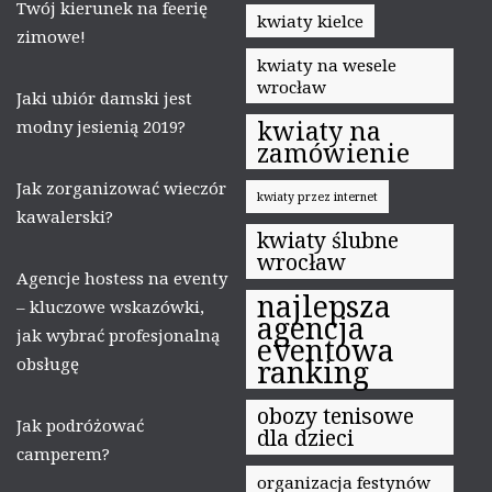
Twój kierunek na feerię
kwiaty kielce
zimowe!
kwiaty na wesele
wrocław
Jaki ubiór damski jest
kwiaty na
modny jesienią 2019?
zamówienie
Jak zorganizować wieczór
kwiaty przez internet
kawalerski?
kwiaty ślubne
wrocław
Agencje hostess na eventy
najlepsza
– kluczowe wskazówki,
agencja
jak wybrać profesjonalną
eventowa
obsługę
ranking
obozy tenisowe
Jak podróżować
dla dzieci
camperem?
organizacja festynów