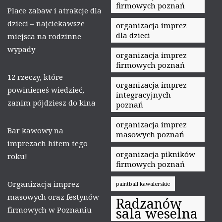
firmowych poznań
Place zabaw i atrakcje dla
dzieci – najciekawsze
organizacja imprez
dla dzieci
miejsca na rodzinne
wypady
organizacja imprez
firmowych poznań
12 rzeczy, które
organizacja imprez
powinieneś wiedzieć,
integracyjnych
zanim pójdziesz do kina
poznań
organizacja imprez
Bar kawowy na
masowych poznań
imprezach hitem tego
organizacja pikników
roku!
firmowych poznań
Organizacja imprez
paintball kawalerskie
masowych oraz festynów
Radzanów
firmowych w Poznaniu
sala weselna