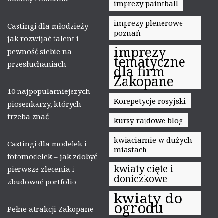
imprezy paintball
imprezy plenerowe
Castingi dla młodzieży –
poznań
jak rozwijać talent i
imprezy
pewność siebie na
tematyczne
przesłuchaniach
dla firm
Zakopane
10 najpopularniejszych
Korepetycje rosyjski
piosenkarzy, których
trzeba znać
kursy rajdowe blog
kwiaciarnie w dużych
Castingi dla modelek i
miastach
fotomodelek – jak zdobyć
kwiaty cięte i
pierwsze zlecenia i
doniczkowe
zbudować portfolio
kwiaty do
ogrodu
Pełne atrakcji Zakopane –