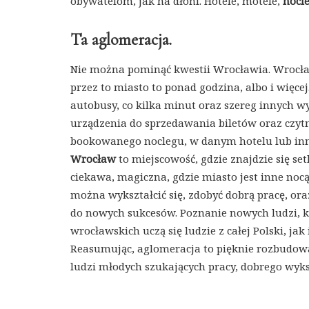
obywatelom, jak na dłoni. Hotele, motele,
nocl
Ta aglomeracja.
Nie można pominąć kwestii Wrocławia. Wrocław
przez to miasto to ponad godzina, albo i więc
autobusy, co kilka minut oraz szereg innych 
urządzenia do sprzedawania biletów oraz czytn
bookowanego noclegu, w danym hotelu lub inne
Wrocław
to miejscowość, gdzie znajdzie się s
ciekawa, magiczna, gdzie miasto jest inne nocą
można wykształcić się, zdobyć dobrą pracę, o
do nowych sukcesów. Poznanie nowych ludzi, k
wrocławskich uczą się ludzie z całej Polski, jak
Reasumując, aglomeracja to pięknie rozbudow
ludzi młodych szukających pracy, dobrego wyks