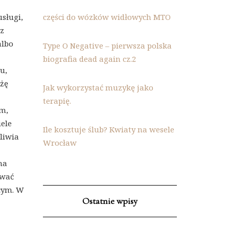
sługi,
części do wózków widłowych MTO
 z
albo
Type O Negative – pierwsza polska
biografia dead again cz.2
u,
nżę
Jak wykorzystać muzykę jako
terapię.
um,
iele
Ile kosztuje ślub? Kwiaty na wesele
liwia
Wrocław
na
ować
cym. W
Ostatnie wpisy