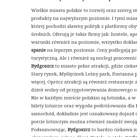
Wielkie miasta polskie to rozwój oraz szereg 
produkty na najwyższym poziomie. I tymi mia
której pochodzi sławny polityk z platformy oby
średnich. Oferują je takie firmy jak: hostele,
warunki również na poziomie, wszystko dokład
spanie
na lepszym poziomie. Ceny podlegają p
turystyczną. Ale i również są noclegi pracownic
Bydgoszcz
to miasto pełne atrakcji, gdzie ci
Stary rynek, Myślęcinek Leśny park, Fontanna 
więcej. Oprócz atrakcji są również restaurac
dzień wolny od przygotowywania domowego o
Nie w każdym mieście polskim są lotniska, a w 
bilety lotnicze oraz wygoda podróżowania dla 
samochód, dokładnie jest oznakowany dojazd d
porcie lotniczym można również znaleźć swoj
Podsumowując,
Bydgoszcz
to bardzo ciekawa m