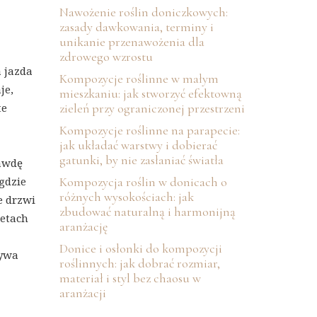
Nawożenie roślin doniczkowych:
zasady dawkowania, terminy i
unikanie przenawożenia dla
zdrowego wzrostu
 jazda
Kompozycje roślinne w małym
je,
mieszkaniu: jak stworzyć efektowną
te
zieleń przy ograniczonej przestrzeni
Kompozycje roślinne na parapecie:
jak układać warstwy i dobierać
gatunki, by nie zasłaniać światła
rawdę
gdzie
Kompozycja roślin w donicach o
różnych wysokościach: jak
e drzwi
zbudować naturalną i harmonijną
tetach
aranżację
Donice i osłonki do kompozycji
bywa
roślinnych: jak dobrać rozmiar,
materiał i styl bez chaosu w
aranżacji