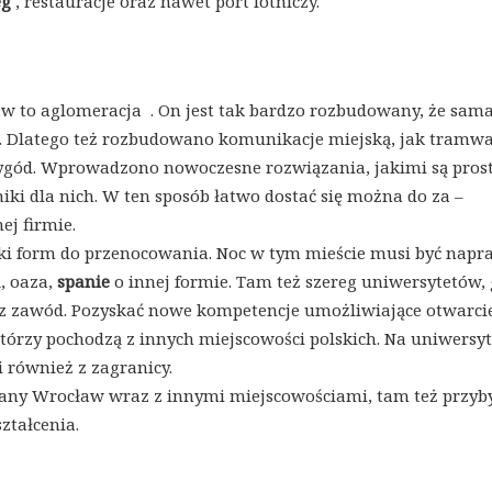
eg
, restauracje oraz nawet port lotniczy.
 to aglomeracja . On jest tak bardzo rozbudowany, że sama
ej. Dlatego też rozbudowano komunikacje miejską, jak tramwa
wygód. Wprowadzono nowoczesne rozwiązania, jakimi są pros
iki dla nich. W ten sposób łatwo dostać się można do za –
j firmie.
etki form do przenocowania. Noc w tym mieście musi być nap
, oaza,
spanie
o innej formie. Tam też szereg uniwersytetów, 
raz zawód. Pozyskać nowe kompetencje umożliwiające otwarci
tórzy pochodzą z innych miejscowości polskich. Na uniwersy
 i również z zagranicy.
any Wrocław wraz z innymi miejscowościami, tam też przy
ztałcenia.