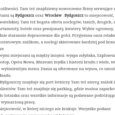
możliwości. Tam też znajdziemy nowoczesne firmy serwujące u
stami są
Bydgoszcz
oraz
Wrocław
.
Bydgoszcz
to miejscowość,
watelskiej. Tam też bogata oferta noclegów, tanich, drogich, 
 apartamenty, hotele oraz pensjonaty, kwatery. Wybór ogromny,
nie starannie dopracowane dla gości. Przyjemna oaza relaks
rocentowym zniżkom, a noclegi skierowane bardziej pod bra
ze.
ekawymi miejscami są między innymi: wyspa młyńska, Explose
potop, Opera Nowa, Muzeum mydła i historii brudu i wiele, w
je z wyśmienitym menu. Dania są oferowane na wynos, co umoż
biadu.
Bydgoszczy znajduje się port lotniczy. Tam też szereg zniżek 
klientów. Tam też znajduje się parking, gdzie można zapark
o lotniska oraz wszelkie informacje są podawane podróżują
ą wymarzoną pracę.
iejscowość, w której niczego nie brakuje. Wszystko podane