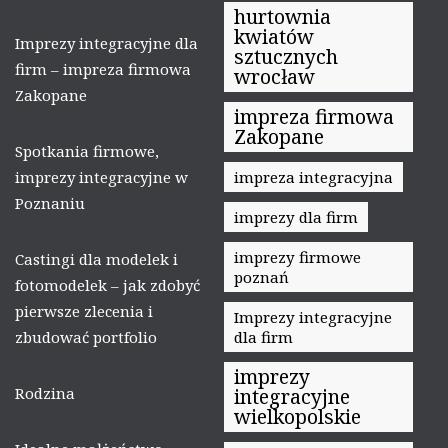
hurtownia
kwiatów
Imprezy integracyjne dla
sztucznych
firm – impreza firmowa
wrocław
Zakopane
impreza firmowa
Zakopane
Spotkania firmowe,
imprezy integracyjne w
impreza integracyjna
Poznaniu
imprezy dla firm
imprezy firmowe
Castingi dla modelek i
poznań
fotomodelek – jak zdobyć
pierwsze zlecenia i
Imprezy integracyjne
zbudować portfolio
dla firm
imprezy
Rodzina
integracyjne
wielkopolskie