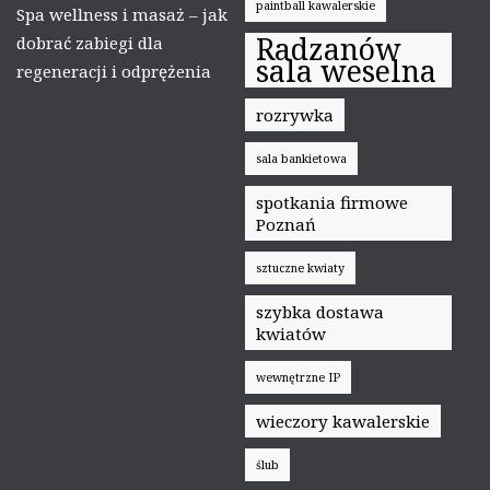
paintball kawalerskie
Spa wellness i masaż – jak
Radzanów
dobrać zabiegi dla
sala weselna
regeneracji i odprężenia
rozrywka
sala bankietowa
spotkania firmowe
Poznań
sztuczne kwiaty
szybka dostawa
kwiatów
wewnętrzne IP
wieczory kawalerskie
ślub