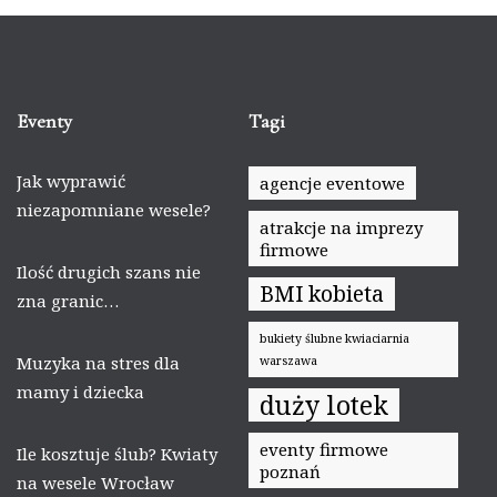
Eventy
Tagi
Jak wyprawić
agencje eventowe
niezapomniane wesele?
atrakcje na imprezy
firmowe
Ilość drugich szans nie
BMI kobieta
zna granic…
bukiety ślubne kwiaciarnia
Muzyka na stres dla
warszawa
mamy i dziecka
duży lotek
eventy firmowe
Ile kosztuje ślub? Kwiaty
poznań
na wesele Wrocław