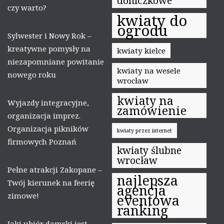
doniczkowe
czy warto?
kwiaty do
ogrodu
Sylwester i Nowy Rok –
kreatywne pomysły na
kwiaty kielce
niezapomniane powitanie
kwiaty na wesele
nowego roku
wrocław
kwiaty na
Wyjazdy integracyjne,
zamówienie
organizacja imprez.
Organizacja pikników
kwiaty przez internet
firmowych Poznań
kwiaty ślubne
wrocław
Pełne atrakcji Zakopane –
najlepsza
Twój kierunek na feerię
agencja
zimowe!
eventowa
ranking
Jaki ubiór damski jest