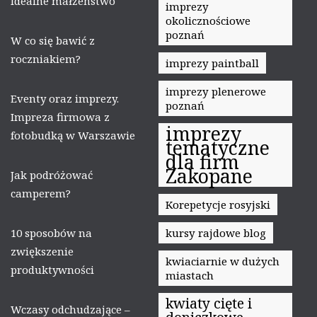
Idealne małżeństwo
imprezy
okolicznościowe
poznań
W co się bawić z
roczniakiem?
imprezy paintball
imprezy plenerowe
Eventy oraz imprezy.
poznań
Impreza firmowa z
imprezy
fotobudką w Warszawie
tematyczne
dla firm
Zakopane
Jak podróżować
camperem?
Korepetycje rosyjski
10 sposobów na
kursy rajdowe blog
zwiększenie
kwiaciarnie w dużych
produktywności
miastach
kwiaty cięte i
Wczasy odchudzające –