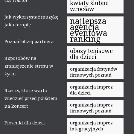
czy warto?
kwiaty ślubne
wrocław
Jak wykorzystać muzykę
najlepsza
jako terapię.
agencja
eventowa
ranking
Poznać bliżej partnera
obozy tenisowe
dla dzieci
8 sposobów na
zmniejszenie stresu w
organizacja festynów
życiu
firmowych poznań
organizacja imprez
Rzeczy, które warto
dla dzieci
wiedzieć przed pójściem
organizacja imprez
na koncert
firmowych poznań
Piosenki dla dzieci
organizacja imprez
integracyjnych