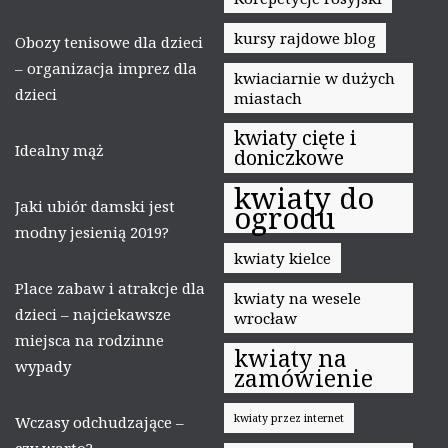
kursy rajdowe blog
Obozy tenisowe dla dzieci
– organizacja imprez dla
kwiaciarnie w dużych
dzieci
miastach
kwiaty cięte i
Idealny mąż
doniczkowe
kwiaty do
Jaki ubiór damski jest
ogrodu
modny jesienią 2019?
kwiaty kielce
Place zabaw i atrakcje dla
kwiaty na wesele
dzieci – najciekawsze
wrocław
miejsca na rodzinne
kwiaty na
wypady
zamówienie
kwiaty przez internet
Wczasy odchudzające –