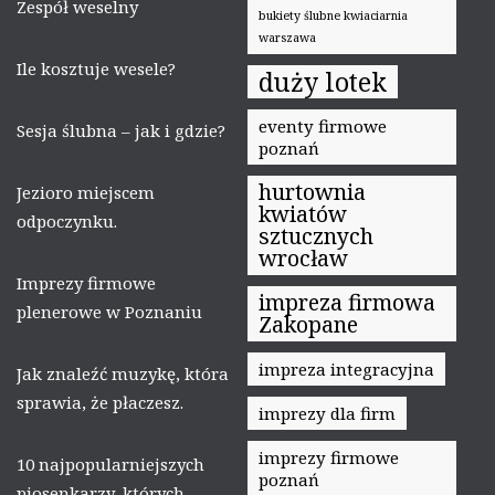
Zespół weselny
bukiety ślubne kwiaciarnia
warszawa
Ile kosztuje wesele?
duży lotek
eventy firmowe
Sesja ślubna – jak i gdzie?
poznań
hurtownia
Jezioro miejscem
kwiatów
odpoczynku.
sztucznych
wrocław
Imprezy firmowe
impreza firmowa
plenerowe w Poznaniu
Zakopane
impreza integracyjna
Jak znaleźć muzykę, która
sprawia, że płaczesz.
imprezy dla firm
imprezy firmowe
10 najpopularniejszych
poznań
piosenkarzy, których