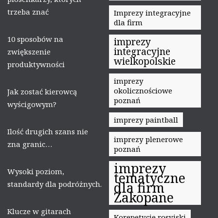
trzeba znać
Imprezy integracyjne
dla firm
10 sposobów na
imprezy
integracyjne
zwiększenie
wielkopolskie
produktywności
imprezy
okolicznościowe
Jak zostać kierowcą
poznań
wyścigowym?
imprezy paintball
Ilość drugich szans nie
imprezy plenerowe
zna granic…
poznań
imprezy
Wysoki poziom,
tematyczne
standardy dla podróżnych.
dla firm
Zakopane
Klucze w gitarach
Korepetycje rosyjski