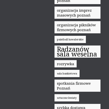
poznań
organizacja imprez
masowych poznań
organizacja pikników
firmowych poznań
paintball kawalerskie
Radzanów
sala weselna
rozrywka
sala bankietowa
spotkania firmowe
Poznań
sztuczne kwiaty
szybka dostawa