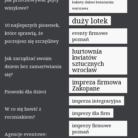
bukiety ślubne kwiaciarnia
winylowe?
warszawa
duży lotek
10 najlepszych piosenek,
które sprawią, że
eventy firmowe
poznań
poczujesz się szczęśliwy
hurtownia
kwiatów
Jak zarządzać swoim
sztucznych
dniem bez zamartwiania
wrocław
się?
impreza firmowa
Zakopane
Piosenki dla dzieci
impreza integracyjna
W co się bawić z
imprezy dla firm
roczniakiem?
imprezy firmowe
poznań
Agencje eventowe: