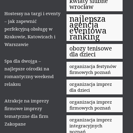
kwiaty ślubne
wrocław
Hostessy na targi i eventy
najlepsza
– jak zapewnić
agencja
eventowa
perfekcyjną obsługę w
ranking
Krakowie, Katowicach i
Warszawie
obozy tenisowe
dla dzieci
Spa dla dwojga –
organizacja festynów
najlepsze ośrodki na
firmowych poznań
romantyczny weekend
relaksu
organizacja imprez
dla dzieci
Atrakcje na imprezy
organizacja imprez
firmowych poznań
firmowe imprezy
tematyczne dla firm
organizacja imprez
Zakopane
integracyjnych
poznań