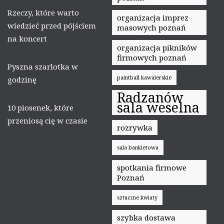
Rzeczy, które warto
organizacja imprez
wiedzieć przed pójściem
masowych poznań
na koncert
organizacja pikników
firmowych poznań
Pyszna szarlotka w
paintball kawalerskie
godzinę
Radzanów
sala weselna
10 piosenek, które
przeniosą cię w czasie
rozrywka
sala bankietowa
spotkania firmowe
Poznań
sztuczne kwiaty
szybka dostawa