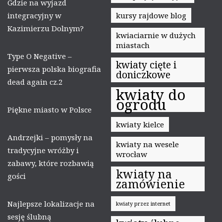
Gdzie na wyjazd
integracyjny w
kursy rajdowe blog
Kazimierzu Dolnym?
kwiaciarnie w dużych
miastach
Type O Negative –
kwiaty cięte i
pierwsza polska biografia
doniczkowe
dead again cz.2
kwiaty do
ogrodu
Piękne miasto w Polsce
kwiaty kielce
Andrzejki – pomysły na
kwiaty na wesele
tradycyjne wróżby i
wrocław
zabawy, które rozbawią
kwiaty na
gości
zamówienie
Najlepsze lokalizacje na
kwiaty przez internet
sesję ślubną