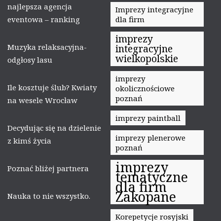
najlepsza agencja
Imprezy integracyjne
eventowa – ranking
dla firm
imprezy
Muzyka relaksacyjna-
integracyjne
wielkopolskie
odgłosy lasu
imprezy
Ile kosztuje ślub? Kwiaty
okolicznościowe
poznań
na wesele Wrocław
imprezy paintball
Decydując się na dzielenie
imprezy plenerowe
z kimś życia
poznań
imprezy
Poznać bliżej partnera
tematyczne
dla firm
Zakopane
Nauka to nie wszystko.
Korepetycje rosyjski