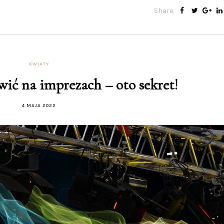
Share:
KWIATY
awić na imprezach – oto sekret!
4 MAJA 2022