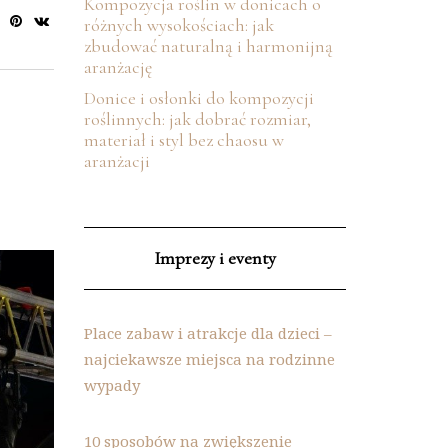
Kompozycja roślin w donicach o
różnych wysokościach: jak
zbudować naturalną i harmonijną
aranżację
Donice i osłonki do kompozycji
roślinnych: jak dobrać rozmiar,
materiał i styl bez chaosu w
aranżacji
Imprezy i eventy
Place zabaw i atrakcje dla dzieci –
najciekawsze miejsca na rodzinne
wypady
10 sposobów na zwiększenie