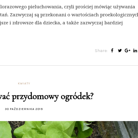
lorazowego pieluchowania, czyli prościej mówiąc używania
ytań. Zazwyczaj są przekonani o wartościach proekologicznyc
iejsze i zdrowsze dla dziecka, a także zazwyczaj bardziej
Share:
KWIATY
wać przydomowy ogródek?
30 PAŹDZIERNIKA 2019