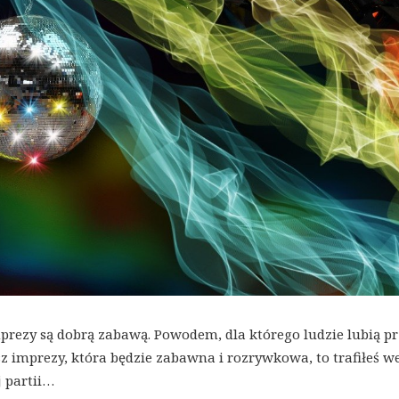
prezy są dobrą zabawą. Powodem, dla którego ludzie lubią pr
asz imprezy, która będzie zabawna i rozrywkowa, to trafiłeś w
j partii…