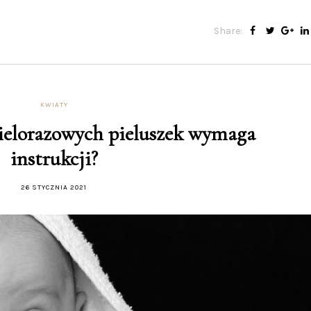
Share:
KWIATY
ielorazowych pieluszek wymaga
instrukcji?
26 STYCZNIA 2021