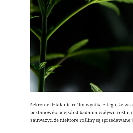
Sekretne działanie roślin wynika z tego, że 
postanowiło odejść od badania wpływu roślin 
zauważyć, że niektóre rośliny są sprzedawane 