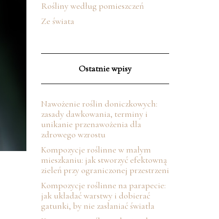
Rośliny według pomieszczeń
Ze świata
Ostatnie wpisy
Nawożenie roślin doniczkowych:
zasady dawkowania, terminy i
unikanie przenawożenia dla
zdrowego wzrostu
Kompozycje roślinne w małym
mieszkaniu: jak stworzyć efektowną
zieleń przy ograniczonej przestrzeni
Kompozycje roślinne na parapecie:
jak układać warstwy i dobierać
gatunki, by nie zasłaniać światła