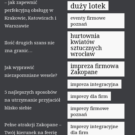
– jak zapewnić
duży lotek
perfekcyjną obsługę w
Krakowie, Katowicach i
eventy firmowe
poznań
Warszawie
hurtownia
kwiatów
Ilość drugich szans nie
sztucznych
zna granic…
wrocław
impreza firmowa
Jak wyprawić
Zakopane
niezapomniane wesele?
impreza integracyjna
5 najlepszych sposobów
imprezy dla firm
na utrzymanie przyjaciół
blisko siebie
imprezy firmowe
poznań
Pełne atrakcji Zakopane –
Imprezy integracyjne
Twój kierunek na feerię
dla firm