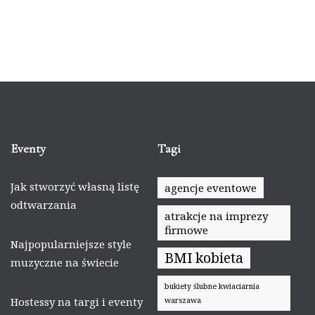
Eventy
Tagi
Jak stworzyć własną listę
agencje eventowe
odtwarzania
atrakcje na imprezy
firmowe
Najpopularniejsze style
BMI kobieta
muzyczne na świecie
bukiety ślubne kwiaciarnia
Hostessy na targi i eventy
warszawa