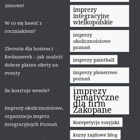
zimowe!
imprezy
integracyjne
wielkopolskie
W co się bawić z
roczniakiem?
imprezy
okolicznościowe
poznań
Zlecenia dla hostess i
fordanserek – jak znaleźć
imprezy paintball
dobrze płatne oferty na
imprezy plenerowe
eventy
poznań
imprezy
Ile kosztuje wesele?
tematyczne
dla firm
Zakopane
Imprezy okolicznościowe,
organizacja imprez
Korepetycje rosyjski
integracyjnych Poznań
kursy rajdowe blog