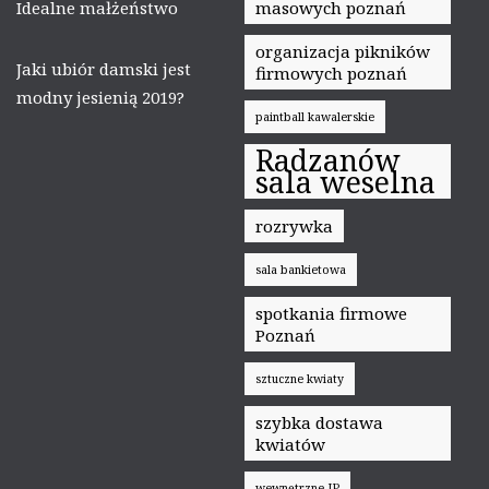
Idealne małżeństwo
masowych poznań
organizacja pikników
Jaki ubiór damski jest
firmowych poznań
modny jesienią 2019?
paintball kawalerskie
Radzanów
sala weselna
rozrywka
sala bankietowa
spotkania firmowe
Poznań
sztuczne kwiaty
szybka dostawa
kwiatów
wewnętrzne IP