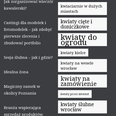
Jak zorganizować wieczór
kwiaciarnie w dużych
kawalerski?
miastach
kwiaty cięte i
Castingi dla modelek i
doniczkowe
fotomodelek – jak zdobyć
kwiaty do
pierwsze zlecenia i
ogrodu
zbudować portfolio
kwiaty kielce
Sesja ślubna – jak i gdzie?
kwiaty na wesele
wrocław
Idealna żona
kwiaty na
zamówienie
Magiczny zamek w
okolicy Poznania
kwiaty przez internet
kwiaty ślubne
Branża wspierająca
wrocław
sprzedaż produktów.