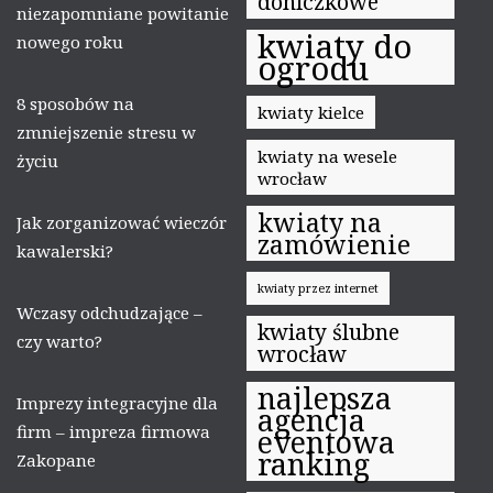
doniczkowe
niezapomniane powitanie
kwiaty do
nowego roku
ogrodu
8 sposobów na
kwiaty kielce
zmniejszenie stresu w
kwiaty na wesele
życiu
wrocław
kwiaty na
Jak zorganizować wieczór
zamówienie
kawalerski?
kwiaty przez internet
Wczasy odchudzające –
kwiaty ślubne
czy warto?
wrocław
najlepsza
Imprezy integracyjne dla
agencja
firm – impreza firmowa
eventowa
ranking
Zakopane