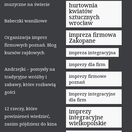
muzyczne na świecie
hurtownia
kwiatów
sztucznych
Babeczki waniliowe
wrocław
impreza firmowa
Organizacja imprez
Zakopane
firmowych poznań. Blog
kursów rajdowych
impreza integracyjna
imprezy dla firm
Andrzejki – pomysły na
imprezy firmowe
tradycyjne wróżby i
poznań
zabawy, które rozbawią
gości
Imprezy integracyjne
dla firm
12 rzeczy, które
imprezy
powinieneś wiedzieć,
integracyjne
wielkopolskie
zanim pójdziesz do kina