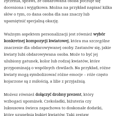
życzenia, sprawi, że obdarowana osoba poczuje się
doceniona i wyjątkowa. Można na przykład napisać kilka
słów o tym, co dana osoba dla nas znaczy lub
upamiętnić specjalną okazję.
Ważnym aspektem personalizacji jest również
wybór
konkretnej kompozycji kwiatowej
, która ma szczególne
znaczenie dla obdarowywanej osoby. Zastanów się, jakie
kwiaty lubi obdarowywana osoba. Może to być jej
ulubiony gatunek, kolor lub rodzaj kwiatów, które
przypominają o wspólnych chwilach. Na przykład, różne
kwiaty mogą symbolizować różne emocje – róże często
kojarzone są z miłością, a lilie z przyjaźnią.
Możesz również
dołączyć drobny prezent
, który
wzbogaci upominek. Czekoladki, biżuteria czy
luksusowa świeca zapachowa to doskonałe dodatki,
które uzupełnią bukiet kwiatów. Taki zestaw