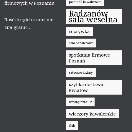
paintball kawalerskie
firmowych w Poznaniu
Radzanów
sala weselna
Ilość drugich szans nie
zna granic…
rozrywka
sala bankietowa
spotkania firmowe
Poznań
sztuczne kwiaty
szybka dostawa
kwiatów
wewnętrzne IP
wieczory kawalerskie
ślub