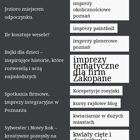
imprezy
Jezioro miejscem
okolicznościowe
poznań
odpoczynku.
imprezy paintball
Ile kosztuje wesele?
imprezy plenerowe
poznań
Bajki dla dzieci –
imprezy
inspirujące historie, które
tematyczne
rozweselą i uczą
dla firm
Zakopane
najmłodszych
Korepetycje rosyjski
Spotkania firmowe,
imprezy integracyjne w
kursy rajdowe blog
Poznaniu
kwiaciarnie w dużych
miastach
Sylwester i Nowy Rok –
kwiaty cięte i
kreatywne pomysły na