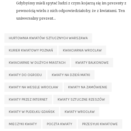
Gdybyśmy mieli spytać ludzi z czym kojarzą się im prezenty z
pewnością wielu z nich odpowiedziałoby, że z kwiatami. Ten
uniwersalny prezent...
HURTOWNIA KWIATÓW SZTUCZNYCH WARSZAWA
KURIER KWIATOWY POZNAŃ
KWIACIARNIA WROCŁAW
KWIACIARNIE W DUŻYCH MIASTACH
KWIATY BALKONOWE
KWIATY DO OGRODU
KWIATY NA DZIEŃ MATKI
KWIATY NA WESELE WROCŁAW
KWIATY NA ZAMÓWIENIE
KWIATY PRZEZ INTERNET
KWIATY SZTUCZNE RZESZÓW
KWIATY W PUDEŁKU GDAŃSK
KWIATY WROCŁAW
MIECZYKI KWIATY
POCZTA KWIATY
PRZESYŁKI KWIATOWE