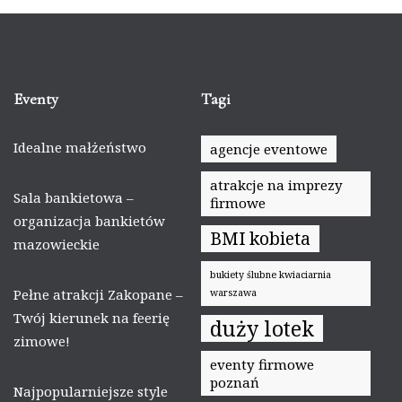
Eventy
Tagi
Idealne małżeństwo
agencje eventowe
atrakcje na imprezy
Sala bankietowa –
firmowe
organizacja bankietów
BMI kobieta
mazowieckie
bukiety ślubne kwiaciarnia
Pełne atrakcji Zakopane –
warszawa
Twój kierunek na feerię
duży lotek
zimowe!
eventy firmowe
poznań
Najpopularniejsze style