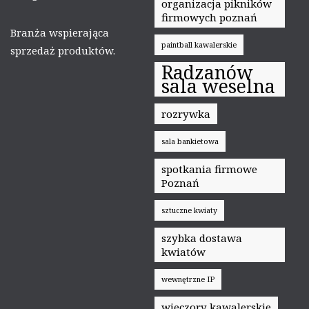
organizacja pikników
firmowych poznań
Branża wspierająca
paintball kawalerskie
sprzedaż produktów.
Radzanów
sala weselna
rozrywka
sala bankietowa
spotkania firmowe
Poznań
sztuczne kwiaty
szybka dostawa
kwiatów
wewnętrzne IP
wieczory kawalerskie