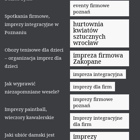
eventy firmowe
poznań
Spotkania firmowe,
hurtownia
imprezy integracyjne w
kwiatów
Poznaniu
sztucznych
wrocław
Obozy tenisowe dla dzieci
impreza firmowa
– organizacja imprez dla
Zakopane
dzieci
impreza integracyjna
Jak wyprawić
imprezy dla firm
niezapomniane wesele?
imprezy firmowe
poznań
Imprezy paintball,
wieczory kawalerskie
Imprezy integracyjne
dla firm
Jaki ubiór damski jest
imprezy