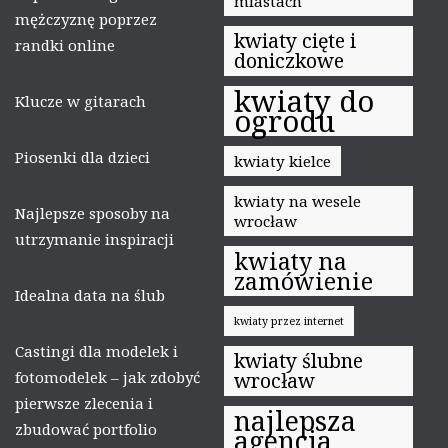
miastach
mężczyznę poprzez
kwiaty cięte i
randki online
doniczkowe
kwiaty do
Klucze w gitarach
ogrodu
Piosenki dla dzieci
kwiaty kielce
kwiaty na wesele
Najlepsze sposoby na
wrocław
utrzymanie inspiracji
kwiaty na
zamówienie
Idealna data na ślub
kwiaty przez internet
Castingi dla modelek i
kwiaty ślubne
fotomodelek – jak zdobyć
wrocław
pierwsze zlecenia i
najlepsza
zbudować portfolio
agencja