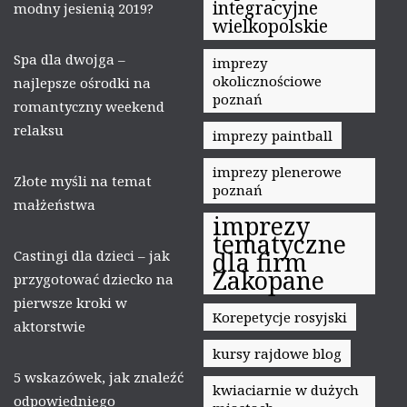
integracyjne
modny jesienią 2019?
wielkopolskie
Spa dla dwojga –
imprezy
okolicznościowe
najlepsze ośrodki na
poznań
romantyczny weekend
relaksu
imprezy paintball
imprezy plenerowe
Złote myśli na temat
poznań
małżeństwa
imprezy
tematyczne
Castingi dla dzieci – jak
dla firm
Zakopane
przygotować dziecko na
pierwsze kroki w
Korepetycje rosyjski
aktorstwie
kursy rajdowe blog
5 wskazówek, jak znaleźć
kwiaciarnie w dużych
odpowiedniego