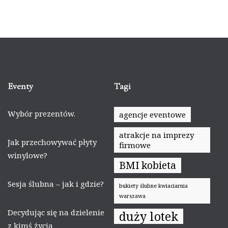
Eventy
Tagi
Wybór prezentów.
agencje eventowe
atrakcje na imprezy
Jak przechowywać płyty
firmowe
winylowe?
BMI kobieta
Sesja ślubna – jak i gdzie?
bukiety ślubne kwiaciarnia
warszawa
Decydując się na dzielenie
duży lotek
z kimś życia