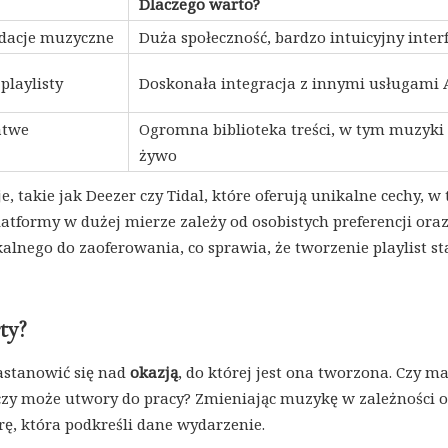
Dlaczego warto?
dacje muzyczne
Duża społeczność, bardzo intuicyjny interf
playlisty
Doskonała integracja z innymi usługami 
atwe
Ogromna biblioteka treści, w tym muzyki
żywo
e, takie jak Deezer czy Tidal, które oferują unikalne cechy, w
tformy w dużej mierze zależy od osobistych preferencji ora
lnego do zaoferowania, co sprawia, że tworzenie playlist sta
ty?
zastanowić się nad
okazją
, do której jest ona tworzona. Czy ma
 czy może utwory do pracy? Zmieniając muzykę w zależności 
ę, która podkreśli dane wydarzenie.