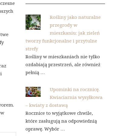
łczesne
pszych
Rośliny jako naturalne
przegrody w
mieszkaniu: jak zieleń
atwe
tworzy funkcjonalne i przytulne
fy
strefy
Rośliny w mieszkaniach nie tylko
ozdabiają przestrzeń, ale również
raz
pełnią …
i
Upominki na rocznicę.
Kwiaciarnia wysyłkowa
worem.
– kwiaty z dostawą
ów
Rocznice to wyjątkowe chwile,
które zasługują na odpowiednią
oprawę. Wybór …