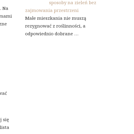
sposoby na zieleń bez
. Na
zajmowania przestrzeni
ytmami
Małe mieszkania nie muszą
czne
rezygnować z roślinności, a
odpowiednio dobrane …
wać
j się
lista