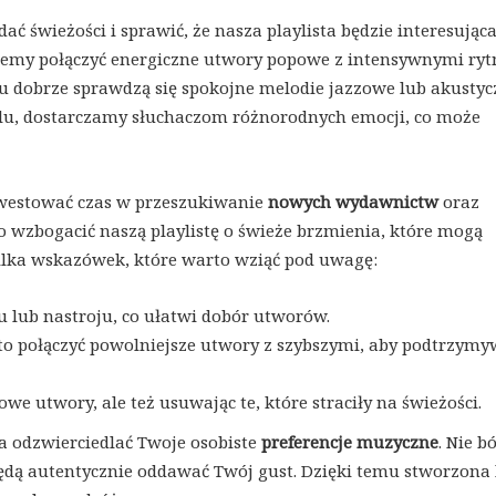
wieżości i sprawić, że nasza playlista będzie interesująca
możemy połączyć energiczne utwory popowe z intensywnymi r
su dobrze sprawdzą się spokojne melodie jazzowe lub akusty
tylu, dostarczamy słuchaczom różnorodnych emocji, co może
westować czas w przeszukiwanie
nowych wydawnictw
oraz
 wzbogacić naszą playlistę o świeże brzmienia, które mogą
kilka wskazówek, które warto wziąć pod uwagę:
 lub nastroju, co ułatwi dobór utworów.
to połączyć powolniejsze utwory z szybszymi, aby podtrzymy
owe utwory, ale też usuwając te, które straciły na świeżości.
na odzwierciedlać Twoje osobiste
preferencje muzyczne
. Nie bó
ędą autentycznie oddawać Twój gust. Dzięki temu stworzona 