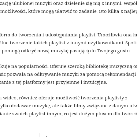
zację ulubionej muzyki oraz dzielenie się nią z innymi. Wspó
możliwości, które mogą ułatwić to zadanie. Oto kilka z najle
form do tworzenia i udostępniania playlist. Umożliwia ona ł
lne tworzenie takich playlist z innymi użytkownikami. Spoti
re pomogą odkryć nową muzykę pasującą do Twojego gustu.
skuje na popularności. Oferuje szeroką bibliotekę muzyczną o
usic pozwala na odkrywanie muzyki za pomocą rekomendacji 
anie z tej platformy jest przyjemne i intuicyjne.
a wideo, również oferuje możliwość tworzenia playlisty z
ylko dodawać muzykę, ale także filmy związane z danym ut
ianie swoich playlist innym, co jest dużym plusem dla twórc