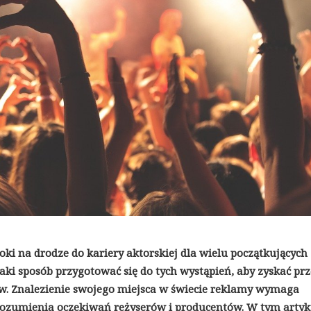
oki na drodze do kariery aktorskiej dla wielu początkujących
jaki sposób przygotować się do tych wystąpień, aby zyskać p
ów. Znalezienie swojego miejsca w świecie reklamy wymaga
 zrozumienia oczekiwań reżyserów i producentów. W tym artyk