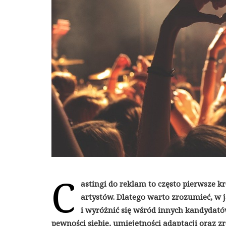
C
astingi do reklam to często pierwsze kr
artystów. Dlatego warto zrozumieć, w 
i wyróżnić się wśród innych kandydat
pewności siebie, umiejętności adaptacji oraz