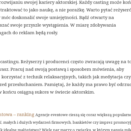
ozwijaniu swojej kariery aktorskiej. Każdy casting może koń
traktować to jako naukę, a nie porażkę. Warto pytać reżyser
by móc doskonalić swoje umiejętności. Bądź otwarty na
pszać swoje przyszłe wystąpienia. W miarę zdobywania
ngach do reklam będą rosły.
astingu. Reżyserzy i producenci często zwracają uwagę na to
ywasz. Pracuj nad swoją postawą i sposobem mówienia, aby
orzystać z technik relaksacyjnych, takich jak medytacja czy
zed przesłuchaniem. Pamiętaj, że każdy ma prawo być odrzu
, w końcu osiągną sukces w świecie aktorskim.
ntowa – ranking
Agencje eventowe cieszą się coraz większą popularno
ć, małych i dużych wydarzeń firmowych, bankietów czy imprez promocyjn
 jak idealne małżeństwo? Wiele par marzy o związku, w którym panują mił