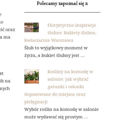
Polecamy zapoznać się z:
e
do
Florystyczne inspiracje
ść oraz
ślubne. Bukiety ślubne,
ła ma
kwiaciarnia Warszawa
Ślub to wyjątkowy moment w
życiu, a bukiet ślubny jest …
Rośliny na komodę w
st
salonie: jak wybrać
ób na
gatunki i osłonki
anych
dopasowane do miejsca oraz
pielęgnacji
Wybór roślin na komodę w salonie
może wydawać się prostym …