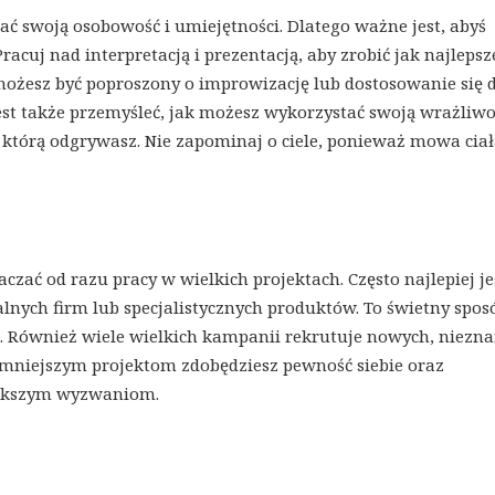
ać swoją osobowość i umiejętności. Dlatego ważne jest, abyś
racuj nad interpretacją i prezentacją, aby zrobić jak najlepsz
 możesz być poproszony o improwizację lub dostosowanie się 
est także przemyśleć, jak możesz wykorzystać swoją wrażliwo
, którą odgrywasz. Nie zapominaj o ciele, ponieważ mowa cia
zać od razu pracy w wielkich projektach. Często najlepiej je
lnych firm lub specjalistycznych produktów. To świetny spos
o. Również wiele wielkich kampanii rekrutuje nowych, niezn
 mniejszym projektom zdobędziesz pewność siebie oraz
większym wyzwaniom.