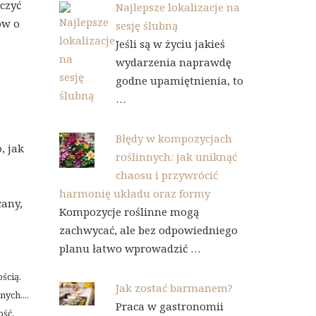
czyć
Najlepsze lokalizacje na
ów o
sesję ślubną
Jeśli są w życiu jakieś
wydarzenia naprawdę
godne upamiętnienia, to
…
Błędy w kompozycjach
, jak
roślinnych: jak uniknąć
chaosu i przywrócić
harmonię układu oraz formy
cany,
Kompozycje roślinne mogą
zachwycać, ale bez odpowiedniego
planu łatwo wprowadzić …
ścią.
Jak zostać barmanem?
ych....
Praca w gastronomii
ość,