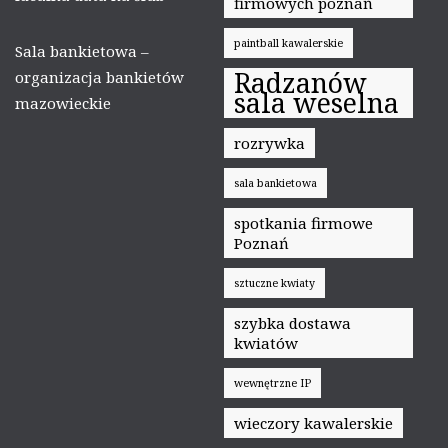
firmowych poznań
paintball kawalerskie
Sala bankietowa –
Radzanów
organizacja bankietów
sala weselna
mazowieckie
rozrywka
sala bankietowa
spotkania firmowe
Poznań
sztuczne kwiaty
szybka dostawa
kwiatów
wewnętrzne IP
wieczory kawalerskie