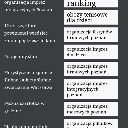
ranking
organizacja imprez
integracyjnych Poznań
obozy tenisowe
dla dzieci
12 rzeczy, które
organizacja festynów
powinieneś wiedzieć,
firmowych poznań
zanim pójdziesz do kina
organizacja imprez
dla dzieci
Potajemny ślub
organizacja imprez
firmowych poznań
Florystyczne inspiracje
ślubne. Bukiety ślubne,
organizacja imprez
kwiaciarnia Warszawa
integracyjnych
poznań
Pyszna szarlotka w
organizacja imprez
godzinę
masowych poznań
organizacja pikników
Idealna data na ślub