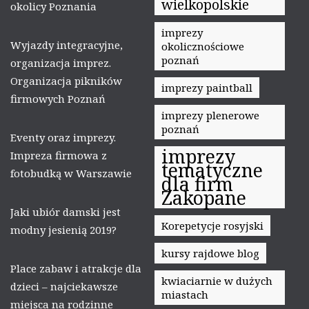
wielkopolskie
okolicy Poznania
imprezy
Wyjazdy integracyjne,
okolicznościowe
poznań
organizacja imprez.
Organizacja pikników
imprezy paintball
firmowych Poznań
imprezy plenerowe
poznań
Eventy oraz imprezy.
imprezy
Impreza firmowa z
tematyczne
fotobudką w Warszawie
dla firm
Zakopane
Jaki ubiór damski jest
Korepetycje rosyjski
modny jesienią 2019?
kursy rajdowe blog
Place zabaw i atrakcje dla
kwiaciarnie w dużych
dzieci – najciekawsze
miastach
miejsca na rodzinne