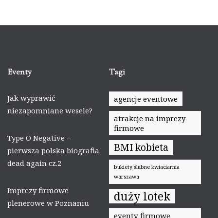
Eventy
Tagi
Jak wyprawić
agencje eventowe
niezapomniane wesele?
atrakcje na imprezy
firmowe
Type O Negative –
BMI kobieta
pierwsza polska biografia
dead again cz.2
bukiety ślubne kwiaciarnia
warszawa
Imprezy firmowe
duży lotek
plenerowe w Poznaniu
eventy firmowe