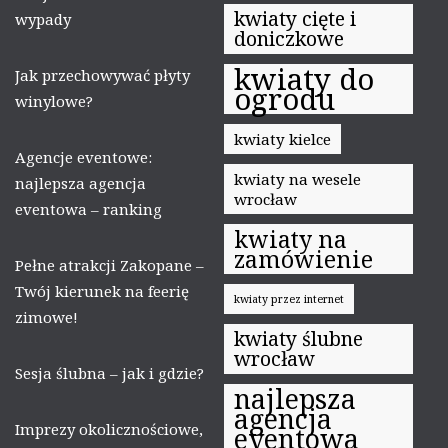
kwiaty cięte i
wypady
doniczkowe
kwiaty do
Jak przechowywać płyty
ogrodu
winylowe?
kwiaty kielce
Agencje eventowe:
kwiaty na wesele
najlepsza agencja
wrocław
eventowa – ranking
kwiaty na
zamówienie
Pełne atrakcji Zakopane –
Twój kierunek na feerię
kwiaty przez internet
zimowe!
kwiaty ślubne
wrocław
Sesja ślubna – jak i gdzie?
najlepsza
agencja
Imprezy okolicznościowe,
eventowa