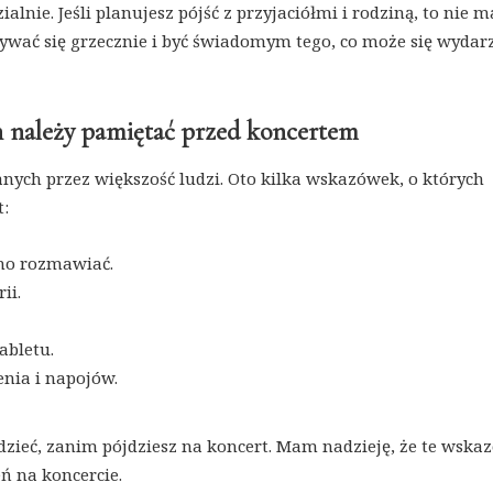
nie. Jeśli planujesz pójść z przyjaciółmi i rodziną, to nie m
wywać się grzecznie i być świadomym tego, co może się wydar
h należy pamiętać przed koncertem
nych przez większość ludzi. Oto kilka wskazówek, o których
t:
śno rozmawiać.
ii.
abletu.
nia i napojów.
iedzieć, zanim pójdziesz na koncert. Mam nadzieję, że te wska
ń na koncercie.