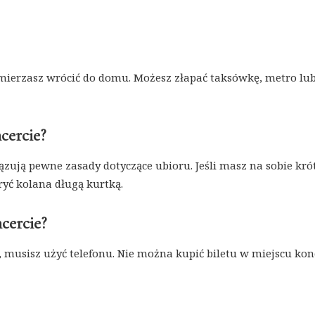
amierzasz wrócić do domu. Możesz złapać taksówkę, metro lu
cercie?
ązują pewne zasady dotyczące ubioru. Jeśli masz na sobie kró
ryć kolana długą kurtką.
cercie?
et, musisz użyć telefonu. Nie można kupić biletu w miejscu kon