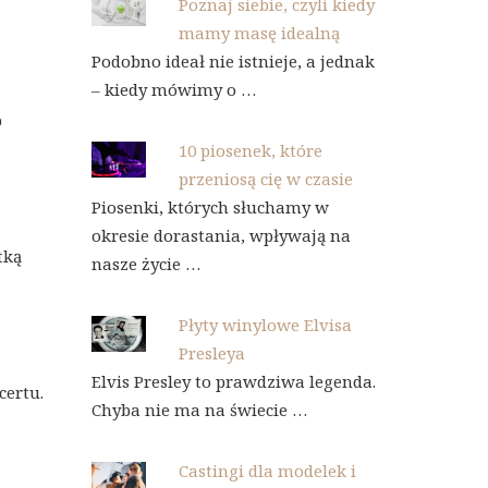
Poznaj siebie, czyli kiedy
mamy masę idealną
Podobno ideał nie istnieje, a jednak
– kiedy mówimy o …
b
10 piosenek, które
przeniosą cię w czasie
Piosenki, których słuchamy w
okresie dorastania, wpływają na
tką
nasze życie …
Płyty winylowe Elvisa
Presleya
Elvis Presley to prawdziwa legenda.
certu.
Chyba nie ma na świecie …
Castingi dla modelek i