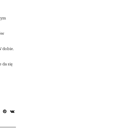
rnym
nów
W dobie,
 da się