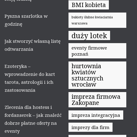
BMI kobieta
Pyszna szarlotka w
bukiety ślubne kwiaciarnia
godzinę
warszawa
duży lotek
Jak stworzyć własną listę
eventy firmowe
odtwarzania
poznań
hurtownia
Ezoteryka –
kwiatów
wprowadzenie do kart
sztucznych
tarota, astrologii i ich
wrocław
zastosowania
impreza firmowa
Zakopane
Zlecenia dla hostess i
fordanserek – jak znaleźć
impreza integracyjna
dobrze płatne oferty na
imprezy dla firm
eventy