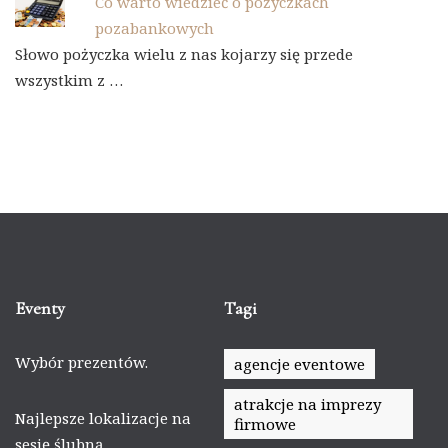
Co warto wiedzieć o pożyczkach
pozabankowych
Słowo pożyczka wielu z nas kojarzy się przede
wszystkim z …
Eventy
Tagi
Wybór prezentów.
agencje eventowe
atrakcje na imprezy
Najlepsze lokalizacje na
firmowe
sesję ślubną