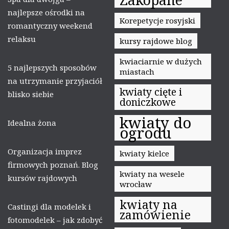
najlepsze ośrodki na
Korepetycje rosyjski
romantyczny weekend
relaksu
kursy rajdowe blog
kwiaciarnie w dużych
5 najlepszych sposobów
miastach
na utrzymanie przyjaciół
kwiaty cięte i
blisko siebie
doniczkowe
kwiaty do
Idealna żona
ogrodu
Organizacja imprez
kwiaty kielce
firmowych poznań. Blog
kwiaty na wesele
kursów rajdowych
wrocław
kwiaty na
Castingi dla modelek i
zamówienie
fotomodelek – jak zdobyć