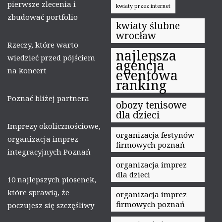
pierwsze zlecenia i
kwiaty przez internet
zbudować portfolio
kwiaty ślubne
wrocław
Rzeczy, które warto
najlepsza
wiedzieć przed pójściem
agencja
na koncert
eventowa
ranking
Poznać bliżej partnera
obozy tenisowe
dla dzieci
Imprezy okolicznościowe,
organizacja festynów
organizacja imprez
firmowych poznań
integracyjnych Poznań
organizacja imprez
dla dzieci
10 najlepszych piosenek,
które sprawią, że
organizacja imprez
firmowych poznań
poczujesz się szczęśliwy