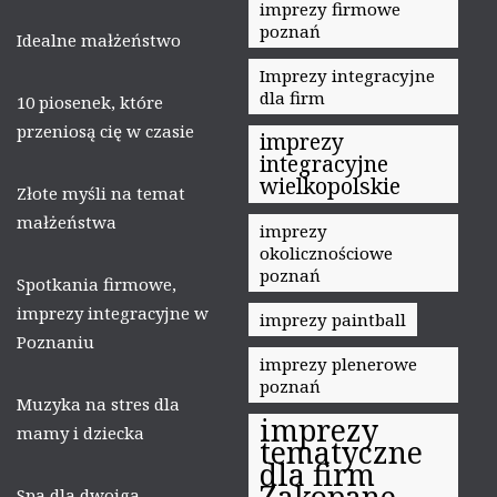
imprezy firmowe
poznań
Idealne małżeństwo
Imprezy integracyjne
dla firm
10 piosenek, które
przeniosą cię w czasie
imprezy
integracyjne
wielkopolskie
Złote myśli na temat
małżeństwa
imprezy
okolicznościowe
poznań
Spotkania firmowe,
imprezy integracyjne w
imprezy paintball
Poznaniu
imprezy plenerowe
poznań
Muzyka na stres dla
imprezy
mamy i dziecka
tematyczne
dla firm
Zakopane
Spa dla dwojga –