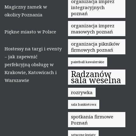
organizacja imprez
Magiczny zamek w
integracyjnych
poznań
okolicy Poznania
organizacja imprez
Piękne miasto w Polsce
masowych poznań
organizacja pikników
Hostessy na targi i eventy
firmowych poznań
– jak zapewnić
paintball kawalerskie
perfekcyjną obsługę w
Radzanów
Krakowie, Katowicach i
sala weselna
Warszawie
rozrywka
sala bankietowa
spotkania firmowe
Poznań
sztuczne kwiaty