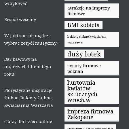
winylowe?
atrakcje na imprezy
firmowe
Zespół weselny
BMI kobieta
W jaki sposób mądrze
bukiety ślubne kwiaciarnia
wybrać zespół muzyczny?
warszawa
duży lotek
Bar kawowy na
eventy firmowe
imprezach hitem tego
poznań
roku!
hurtownia
kwiatów
Florystyczne inspiracje
sztucznych
ślubne. Bukiety ślubne,
wrocław
kwiaciarnia Warszawa
impreza firmowa
Zakopane
Quizy dla dzieci online
impreza integracyjna