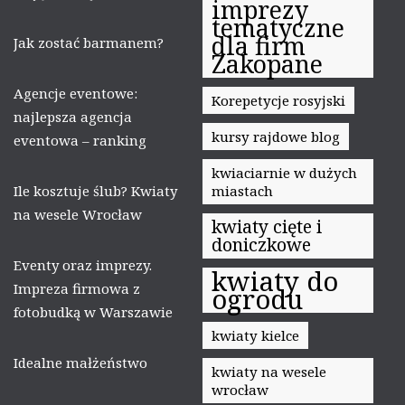
imprezy
tematyczne
dla firm
Jak zostać barmanem?
Zakopane
Agencje eventowe:
Korepetycje rosyjski
najlepsza agencja
kursy rajdowe blog
eventowa – ranking
kwiaciarnie w dużych
Ile kosztuje ślub? Kwiaty
miastach
na wesele Wrocław
kwiaty cięte i
doniczkowe
Eventy oraz imprezy.
kwiaty do
Impreza firmowa z
ogrodu
fotobudką w Warszawie
kwiaty kielce
Idealne małżeństwo
kwiaty na wesele
wrocław