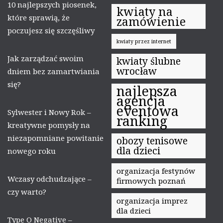
10 najlepszych piosenek,
kwiaty na
które sprawią, że
zamówienie
poczujesz się szczęśliwy
kwiaty przez internet
Jak zarządzać swoim
kwiaty ślubne
wrocław
dniem bez zamartwiania
się?
najlepsza
agencja
eventowa
Sylwester i Nowy Rok –
ranking
kreatywne pomysły na
niezapomniane powitanie
obozy tenisowe
dla dzieci
nowego roku
organizacja festynów
Wczasy odchudzające –
firmowych poznań
czy warto?
organizacja imprez
dla dzieci
Type O Negative –