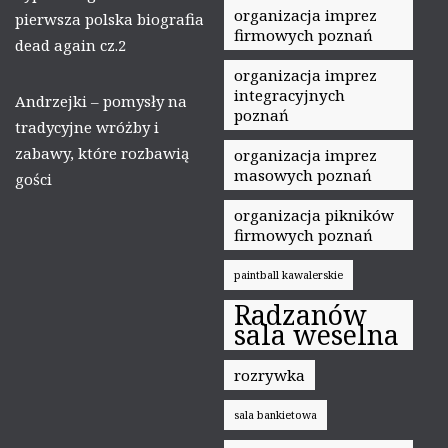
organizacja imprez
pierwsza polska biografia
firmowych poznań
dead again cz.2
organizacja imprez
integracyjnych
Andrzejki – pomysły na
poznań
tradycyjne wróżby i
zabawy, które rozbawią
organizacja imprez
masowych poznań
gości
organizacja pikników
firmowych poznań
paintball kawalerskie
Radzanów
sala weselna
rozrywka
sala bankietowa