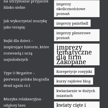
na utrzymanie przyjaciół
imprezy
blisko siebie
okolicznościowe
poznań
Jak wykorzystać muzykę
imprezy paintball
jako terapię.
imprezy plenerowe
poznań
Bajki dla dzieci –
imprezy
inspirujące historie, które
tematyczne
rozweselą i uczą
dla firm
najmłodszych
Zakopane
Korepetycje rosyjski
Type O Negative –
pierwsza polska biografia
kursy rajdowe blog
dead again cz.1
kwiaciarnie w dużych
miastach
Muzyka relaksacyjna-
kwiaty cięte i
odgłosy lasu