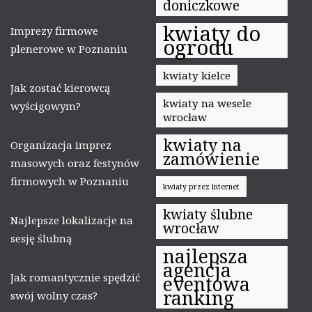
doniczkowe
kwiaty do
Imprezy firmowe
ogrodu
plenerowe w Poznaniu
kwiaty kielce
Jak zostać kierowcą
kwiaty na wesele
wyścigowym?
wrocław
kwiaty na
Organizacja imprez
zamówienie
masowych oraz festynów
firmowych w Poznaniu
kwiaty przez internet
kwiaty ślubne
Najlepsze lokalizacje na
wrocław
sesję ślubną
najlepsza
agencja
Jak romantycznie spędzić
eventowa
ranking
swój wolny czas?