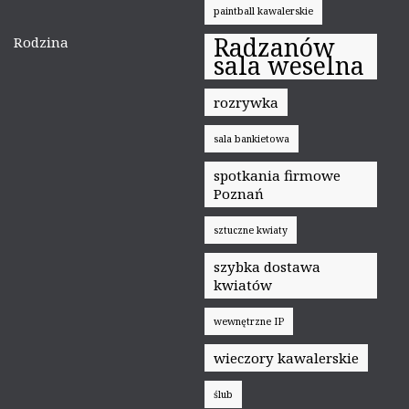
paintball kawalerskie
Radzanów
Rodzina
sala weselna
rozrywka
sala bankietowa
spotkania firmowe
Poznań
sztuczne kwiaty
szybka dostawa
kwiatów
wewnętrzne IP
wieczory kawalerskie
ślub