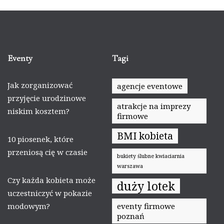
Eventy
Tagi
Jak zorganizować
agencje eventowe
przyjęcie urodzinowe
atrakcje na imprezy
niskim kosztem?
firmowe
BMI kobieta
10 piosenek, które
przeniosą cię w czasie
bukiety ślubne kwiaciarnia
warszawa
Czy każda kobieta może
duży lotek
uczestniczyć w pokazie
modowym?
eventy firmowe
poznań