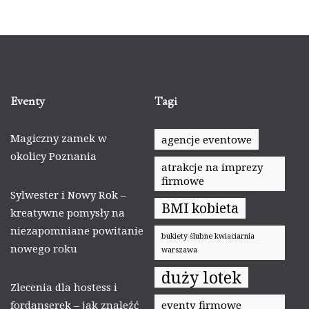
Eventy
Tagi
Magiczny zamek w
agencje eventowe
okolicy Poznania
atrakcje na imprezy
firmowe
Sylwester i Nowy Rok –
BMI kobieta
kreatywne pomysły na
niezapomniane powitanie
bukiety ślubne kwiaciarnia
nowego roku
warszawa
duży lotek
Zlecenia dla hostess i
fordanserek – jak znaleźć
eventy firmowe