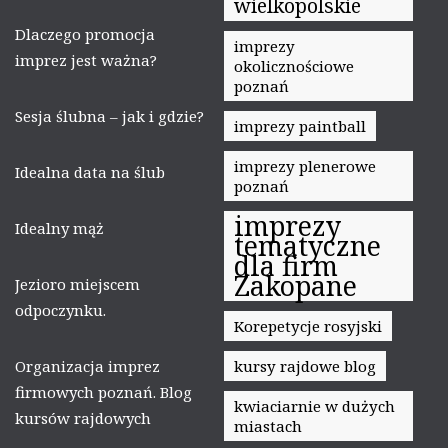
wielkopolskie
Dlaczego promocja
imprezy
imprez jest ważna?
okolicznościowe
poznań
Sesja ślubna – jak i gdzie?
imprezy paintball
imprezy plenerowe
Idealna data na ślub
poznań
imprezy
Idealny mąż
tematyczne
dla firm
Zakopane
Jezioro miejscem
odpoczynku.
Korepetycje rosyjski
Organizacja imprez
kursy rajdowe blog
firmowych poznań. Blog
kwiaciarnie w dużych
kursów rajdowych
miastach