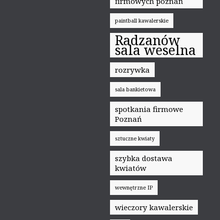
firmowych poznań
paintball kawalerskie
Radzanów
sala weselna
rozrywka
sala bankietowa
spotkania firmowe
Poznań
sztuczne kwiaty
szybka dostawa
kwiatów
wewnętrzne IP
wieczory kawalerskie