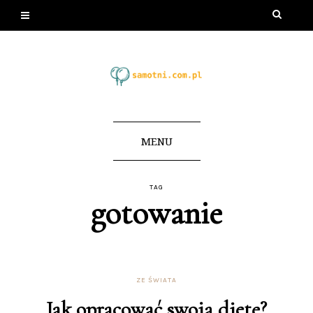
MENU
TAG
gotowanie
ZE ŚWIATA
Jak opracować swoją dietę?