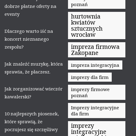
poznań
dobrze płatne oferty na
eventy
hurtownia
kwiatów
sztucznych
Dlaczego warto iść na
wrocław
koncert nieznanego
impreza firmowa
zespołu?
Zakopane
Jak znaleźć muzykę, która
impreza integracyjna
sprawia, że płaczesz.
imprezy dla firm
Jak zorganizować wieczór
imprezy firmowe
poznań
kawalerski?
Imprezy integracyjne
10 najlepszych piosenek,
dla firm
które sprawią, że
imprezy
poczujesz się szczęśliwy
integracyjne