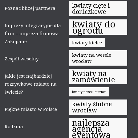
kwiaty cięte i
Poznać bliżej partnera
doniczkowe
kwiaty do
Imprezy integracyjne dla
ogrodu
firm – impreza firmowa
Zakopane
kwiaty kielce
kwiaty na wesele
Zespół weselny
wrocław
kwiaty na
Jakie jest najbardziej
zamówienie
rozrywkowe miasto na
świecie?
kwiaty przez internet
kwiaty ślubne
Piękne miasto w Polsce
wrocław
najlepsza
Rodzina
agencja
eventowa