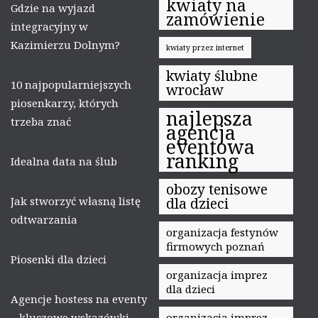
kwiaty na
Gdzie na wyjazd
zamówienie
integracyjny w
Kazimierzu Dolnym?
kwiaty przez internet
kwiaty ślubne
10 najpopularniejszych
wrocław
piosenkarzy, których
najlepsza
trzeba znać
agencja
eventowa
ranking
Idealna data na ślub
obozy tenisowe
Jak stworzyć własną listę
dla dzieci
odtwarzania
organizacja festynów
firmowych poznań
Piosenki dla dzieci
organizacja imprez
dla dzieci
Agencje hostess na eventy
– kluczowe wskazówki,
organizacja imprez