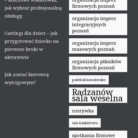
firmowych poznań
jak wybrać profesjonalną
obsługę
organizacja imprez
integracyjnych
poznań
Castingi dla dzieci – jak
przygotować dziecko na
organizacja imprez
pierwsze kroki w
masowych poznań
aktorstwie
organizacja pikników
firmowych poznań
Jak zostać kierowcą
paintball kawalerskie
wyścigowym?
Radzanów
sala weselna
rozrywka
sala bankietowa
spotkania firmowe