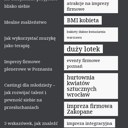
atrakcje na imprezy
blisko siebie
firmowe
BMI kobieta
Idealne małżeństwo
bukiety ślubne kwiaciarnia
Jak wykorzystać muzykę
warszawa
jako terapię.
duży lotek
eventy firmowe
Imprezy firmowe
poznań
plenerowe w Poznaniu
hurtownia
kwiatów
Castingi dla młodzieży –
sztucznych
jak rozwijać talent i
wrocław
pewność siebie na
impreza firmowa
przesłuchaniach
Zakopane
5 wskazówek, jak znaleźć
impreza integracyjna