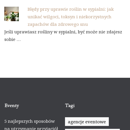
Błędy przy uprawie roślin w sypialni: jak
unikać wilgoci, toksyn i niekorzystnych
zapachów dla zdrowego snu
Jeśli uprawiasz rośliny w sypialni, być może nie zdajesz
sobie …
Eventy
Tagi
5 najlepszych sposobów
agencje eventowe
na utrzymanie przyjaciół