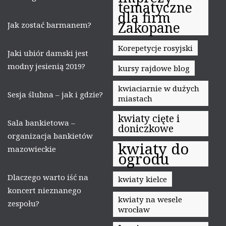
tematyczne
dla firm
Zakopane
Jak zostać barmanem?
Korepetycje rosyjski
Jaki ubiór damski jest
modny jesienią 2019?
kursy rajdowe blog
kwiaciarnie w dużych
Sesja ślubna – jak i gdzie?
miastach
kwiaty cięte i
Sala bankietowa –
doniczkowe
organizacja bankietów
kwiaty do
mazowieckie
ogrodu
Dlaczego warto iść na
kwiaty kielce
koncert nieznanego
kwiaty na wesele
zespołu?
wrocław