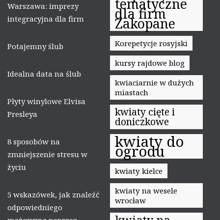
tematyczne
Warszawa: imprezy
dla firm
integracyjna dla firm
Zakopane
Korepetycje rosyjski
Potajemny ślub
kursy rajdowe blog
Idealna data na ślub
kwiaciarnie w dużych
miastach
Płyty winylowe Elvisa
kwiaty cięte i
Presleya
doniczkowe
kwiaty do
8 sposobów na
ogrodu
zmniejszenie stresu w
życiu
kwiaty kielce
kwiaty na wesele
5 wskazówek, jak znaleźć
wrocław
odpowiedniego
kwiaty na
mężczyznę poprzez