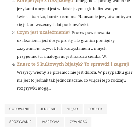
Korepetycje z rosyjskiego
Umiejętność posługiwania się
językami obcymi jest w dzisiejszym zglobalizowanym
świecie bardzo, bardzo ceniona. Nauczanie języków odbywa
się już od wczesnych lat podstawówki....
Czym jest uzależnienie?
Proces powstawania
uzależnienia jest dosyć prosty, ale granica pomiędzy
zażywaniem używek lub korzystaniem z innych
przyjemności a nałogiem, jest bardzo cienka. W...
Znasz te 5 kultowych bijatyk? To sprawdź i zagraj!
Wszyscy wiemy, że przemoc nie jest dobra. W przypadku gier
nie jest to jednak tak jednoznaczne, co więcej tego rodzaju
rozgrywki mogą...
GOTOWANIE
JEDZENIE
MIĘSO
POSIŁEK
SPOŻYWANIE
WARZYWA
ŻYWNOŚĆ