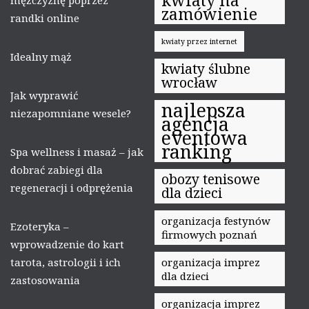
zamówienie
randki online
kwiaty przez internet
Idealny mąż
kwiaty ślubne
wrocław
Jak wyprawić
najlepsza
niezapomniane wesele?
agencja
eventowa
ranking
Spa wellness i masaż – jak
dobrać zabiegi dla
obozy tenisowe
regeneracji i odprężenia
dla dzieci
organizacja festynów
Ezoteryka –
firmowych poznań
wprowadzenie do kart
tarota, astrologii i ich
organizacja imprez
dla dzieci
zastosowania
organizacja imprez