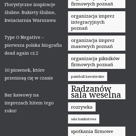
firmowych poznań
Florystyczne inspiracje
ślubne. Bukiety ślubne,
organizacja imprez
kwiaciarnia Warszawa
integracyjnych
poznań
Type O Negative –
organizacja imprez
pierwsza polska biografia
masowych poznań
dead again cz.2
organizacja pikników
firmowych poznań
10 piosenek, które
paintball kawalerskie
przeniosą cię w czasie
Radzanów
sala weselna
Bar kawowy na
imprezach hitem tego
rozrywka
roku!
sala bankietowa
spotkania firmowe