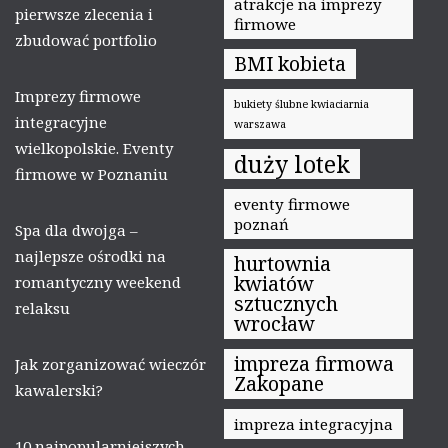
atrakcje na imprezy
pierwsze zlecenia i
firmowe
zbudować portfolio
BMI kobieta
Imprezy firmowe
bukiety ślubne kwiaciarnia
integracyjne
warszawa
wielkopolskie. Eventy
duży lotek
firmowe w Poznaniu
eventy firmowe
poznań
Spa dla dwojga –
najlepsze ośrodki na
hurtownia
kwiatów
romantyczny weekend
sztucznych
relaksu
wrocław
impreza firmowa
Jak zorganizować wieczór
Zakopane
kawalerski?
impreza integracyjna
10 najpopularniejszych