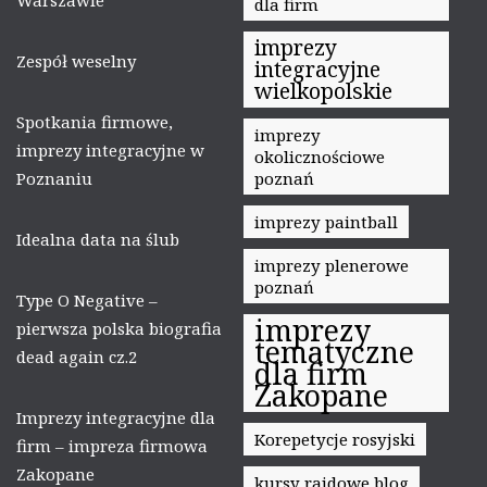
dla firm
imprezy
Zespół weselny
integracyjne
wielkopolskie
Spotkania firmowe,
imprezy
imprezy integracyjne w
okolicznościowe
Poznaniu
poznań
imprezy paintball
Idealna data na ślub
imprezy plenerowe
poznań
Type O Negative –
imprezy
pierwsza polska biografia
tematyczne
dead again cz.2
dla firm
Zakopane
Imprezy integracyjne dla
Korepetycje rosyjski
firm – impreza firmowa
Zakopane
kursy rajdowe blog