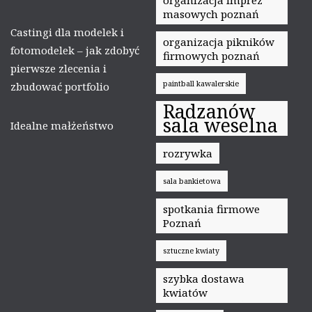
masowych poznań
Castingi dla modelek i
organizacja pikników
fotomodelek – jak zdobyć
firmowych poznań
pierwsze zlecenia i
paintball kawalerskie
zbudować portfolio
Radzanów
sala weselna
Idealne małżeństwo
rozrywka
sala bankietowa
spotkania firmowe
Poznań
sztuczne kwiaty
szybka dostawa
kwiatów