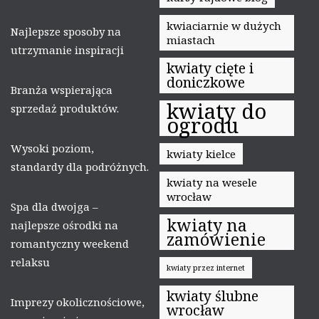
kwiaciarnie w dużych
Najlepsze sposoby na
miastach
utrzymanie inspiracji
kwiaty cięte i
doniczkowe
Branża wspierająca
kwiaty do
sprzedaż produktów.
ogrodu
Wysoki poziom,
kwiaty kielce
standardy dla podróżnych.
kwiaty na wesele
wrocław
Spa dla dwojga –
kwiaty na
najlepsze ośrodki na
zamówienie
romantyczny weekend
relaksu
kwiaty przez internet
kwiaty ślubne
Imprezy okolicznościowe,
wrocław