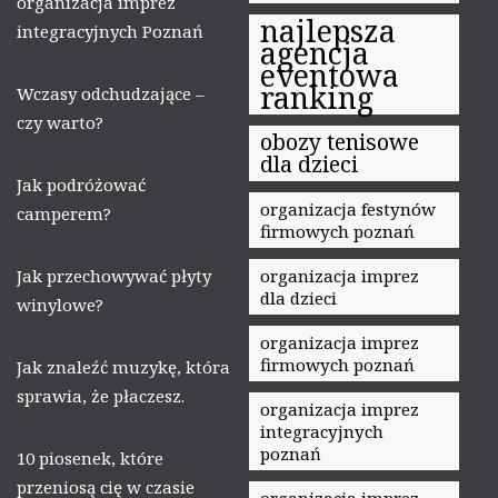
organizacja imprez
najlepsza
integracyjnych Poznań
agencja
eventowa
ranking
Wczasy odchudzające –
czy warto?
obozy tenisowe
dla dzieci
Jak podróżować
organizacja festynów
camperem?
firmowych poznań
Jak przechowywać płyty
organizacja imprez
dla dzieci
winylowe?
organizacja imprez
firmowych poznań
Jak znaleźć muzykę, która
sprawia, że płaczesz.
organizacja imprez
integracyjnych
poznań
10 piosenek, które
przeniosą cię w czasie
organizacja imprez