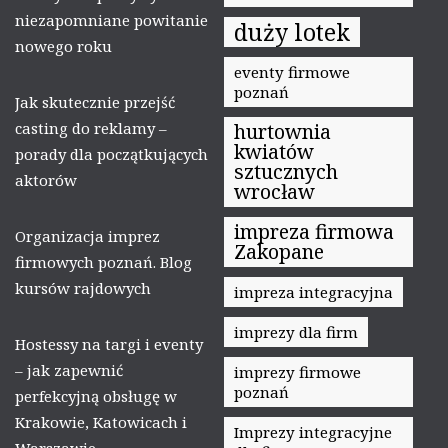
niezapomniane powitanie
duży lotek
nowego roku
eventy firmowe
poznań
Jak skutecznie przejść
casting do reklamy –
hurtownia
kwiatów
porady dla początkujących
sztucznych
aktorów
wrocław
impreza firmowa
Organizacja imprez
Zakopane
firmowych poznań. Blog
kursów rajdowych
impreza integracyjna
imprezy dla firm
Hostessy na targi i eventy
– jak zapewnić
imprezy firmowe
poznań
perfekcyjną obsługę w
Krakowie, Katowicach i
Imprezy integracyjne
Warszawie