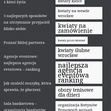
kwiaty kielce
z kimś życia
kwiaty na wesele
5 najlepszych sposobów
wrocław
na utrzymanie przyjaciół
kwiaty na
blisko siebie
zamówienie
kwiaty przez internet
Poznać bliżej partnera
kwiaty ślubne
wrocław
Agencje eventowe:
najlepsza agencja
najlepsza
agencja
eventowa – ranking
eventowa
ranking
Jak znaleźć muzykę, która
obozy tenisowe
sprawia, że płaczesz.
dla dzieci
Sala bankietowa –
organizacja festynów
organizacja bankietów
firmowych poznań