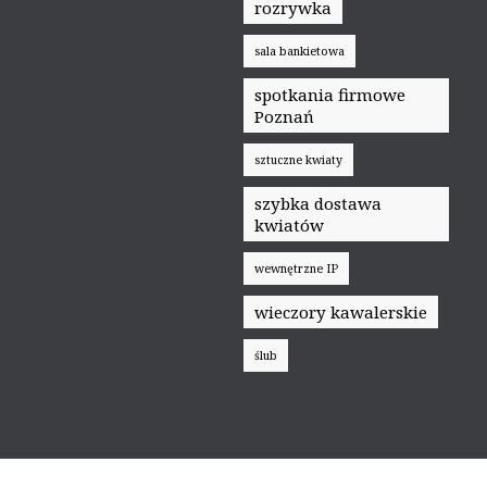
rozrywka
sala bankietowa
spotkania firmowe
Poznań
sztuczne kwiaty
szybka dostawa
kwiatów
wewnętrzne IP
wieczory kawalerskie
ślub