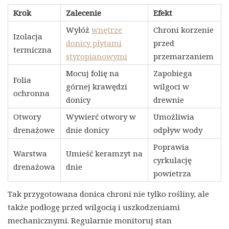
Krok
Zalecenie
Efekt
Wyłóż
wnętrze
Chroni korzenie
Izolacja
donicy płytami
przed
termiczna
styropianowymi
przemarzaniem
Mocuj folię na
Zapobiega
Folia
górnej krawędzi
wilgoci w
ochronna
donicy
drewnie
Otwory
Wywierć otwory w
Umożliwia
drenażowe
dnie donicy
odpływ wody
Poprawia
Warstwa
Umieść keramzyt na
cyrkulację
drenażowa
dnie
powietrza
Tak przygotowana donica chroni nie tylko rośliny, ale
także podłogę przed wilgocią i uszkodzeniami
mechanicznymi. Regularnie monitoruj stan