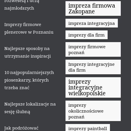
rozweselą i uczą
impreza firmowa
najmłodszych
Zakopane
impreza integracyjna
Imprezy firmowe
plenerowe w Poznaniu
imprezy dla firm
imprezy firmowe
Najlepsze sposoby na
poznań
utrzymanie inspiracji
Imprezy integracyjne
dla firm
10 najpopularniejszych
piosenkarzy, których
imprezy
integracyjne
trzeba znać
wielkopolskie
Najlepsze lokalizacje na
imprezy
okolicznościowe
sesję ślubną
poznań
Jak podróżować
imprezy paintball