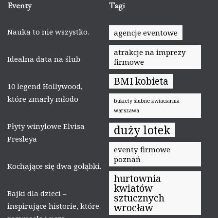
Eventy
Tagi
Nauka to nie wszystko.
agencje eventowe
atrakcje na imprezy
Idealna data na ślub
firmowe
BMI kobieta
10 legend Hollywood,
które zmarły młodo
bukiety ślubne kwiaciarnia
warszawa
Płyty winylowe Elvisa
duży lotek
Presleya
eventy firmowe
poznań
Kochające się dwa gołąbki.
hurtownia
kwiatów
Bajki dla dzieci –
sztucznych
inspirujące historie, które
wrocław