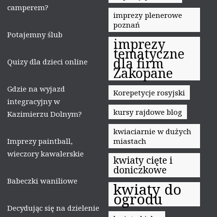
camperem?
imprezy plenerowe
poznań
Potajemny ślub
imprezy
tematyczne
dla firm
Quizy dla dzieci online
Zakopane
Gdzie na wyjazd
Korepetycje rosyjski
integracyjny w
kursy rajdowe blog
Kazimierzu Dolnym?
kwiaciarnie w dużych
Imprezy paintball,
miastach
wieczory kawalerskie
kwiaty cięte i
doniczkowe
Babeczki waniliowe
kwiaty do
ogrodu
Decydując się na dzielenie