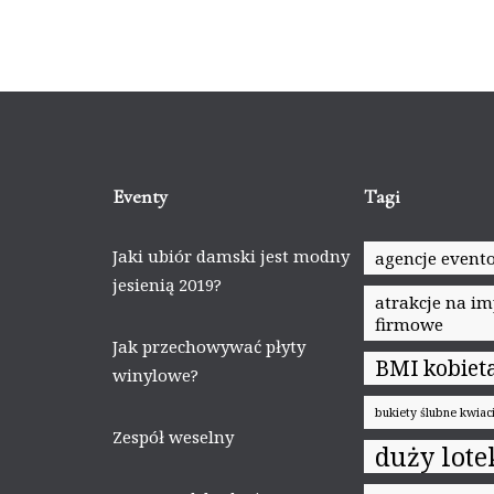
Eventy
Tagi
Jaki ubiór damski jest modny
agencje event
jesienią 2019?
atrakcje na i
firmowe
Jak przechowywać płyty
BMI kobiet
winylowe?
bukiety ślubne kwia
Zespół weselny
duży lote