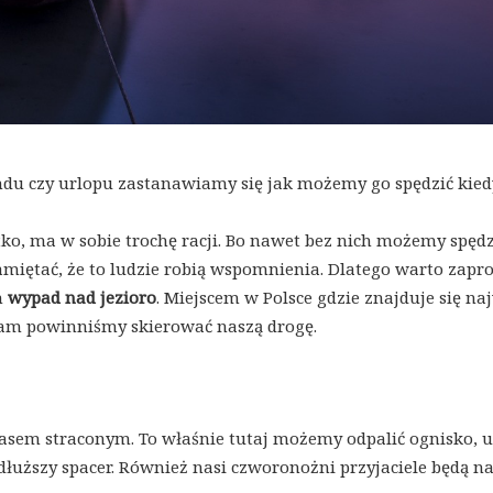
du czy urlopu zastanawiamy się jak możemy go spędzić kied
tko, ma w sobie trochę racji. Bo nawet bez nich możemy spędz
iętać, że to ludzie robią wspomnienia. Dlatego warto zapro
m
wypad nad jezioro
. Miejscem w Polsce gdzie znajduje się na
tam powinniśmy skierować naszą drogę.
czasem straconym. To właśnie tutaj możemy odpalić ognisko, u
 dłuższy spacer. Również nasi czworonożni przyjaciele będą n