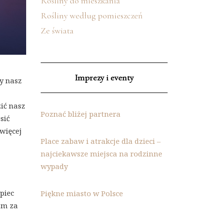
Rośliny do mieszkania
Rośliny według pomieszczeń
Ze świata
Imprezy i eventy
y nasz
ić nasz
Poznać bliżej partnera
sić
jwięcej
Place zabaw i atrakcje dla dzieci –
najciekawsze miejsca na rodzinne
wypady
piec
Piękne miasto w Polsce
am za