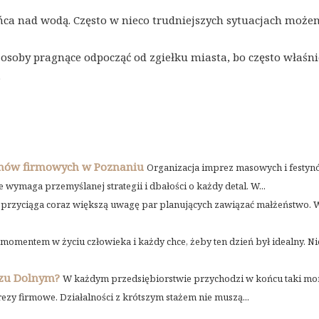
ńca nad wodą. Często w nieco trudniejszych sytuacjach może
 osoby pragnące odpocząć od zgiełku miasta, bo często właśni
.
ynów firmowych w Poznaniu
Organizacja imprez masowych i festy
wymaga przemyślanej strategii i dbałości o każdy detal. W...
y przyciąga coraz większą uwagę par planujących zawiązać małżeństwo. 
omentem w życiu człowieka i każdy chce, żeby ten dzień był idealny. Nie
rzu Dolnym?
W każdym przedsiębiorstwie przychodzi w końcu taki mo
y firmowe. Działalności z krótszym stażem nie muszą...