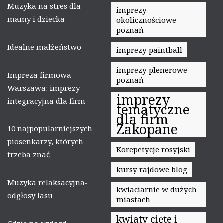
Muzyka na stres dla
imprezy
mamy i dziecka
okolicznościowe
poznań
Idealne małżeństwo
imprezy paintball
imprezy plenerowe
Impreza firmowa
poznań
Warszawa: imprezy
imprezy
integracyjna dla firm
tematyczne
dla firm
Zakopane
10 najpopularniejszych
piosenkarzy, których
Korepetycje rosyjski
trzeba znać
kursy rajdowe blog
Muzyka relaksacyjna-
kwiaciarnie w dużych
odgłosy lasu
miastach
kwiaty cięte i
Gdzie na wyjazd