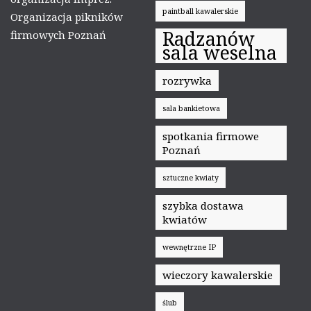
paintball kawalerskie
Organizacja pikników
Radzanów
firmowych Poznań
sala weselna
rozrywka
sala bankietowa
spotkania firmowe
Poznań
sztuczne kwiaty
szybka dostawa
kwiatów
wewnętrzne IP
wieczory kawalerskie
ślub