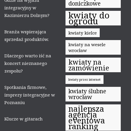
doniczkowe
integracyjny w
kwiaty do
Kazimierzu Dolnym?
ogrodu
Branża wspierająca
kwiaty kielce
sprzedaż produktów.
kwiaty na wesele
wrocław
Dlaczego warto iść na
kwiaty na
koncert nieznanego
zamówienie
zespołu?
kwiaty przez internet
Spotkania firmowe,
kwiaty ślubne
imprezy integracyjne w
wrocław
Poznaniu
najlepsza
agencja
eventowa
Klucze w gitarach
ranking