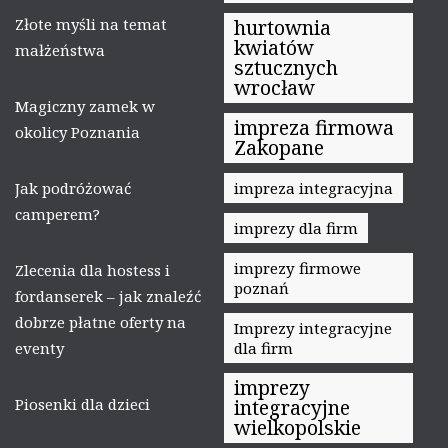
Złote myśli na temat
hurtownia
kwiatów
małżeństwa
sztucznych
wrocław
Magiczny zamek w
impreza firmowa
okolicy Poznania
Zakopane
Jak podróżować
impreza integracyjna
camperem?
imprezy dla firm
imprezy firmowe
Zlecenia dla hostess i
poznań
fordanserek – jak znaleźć
dobrze płatne oferty na
Imprezy integracyjne
eventy
dla firm
imprezy
Piosenki dla dzieci
integracyjne
wielkopolskie