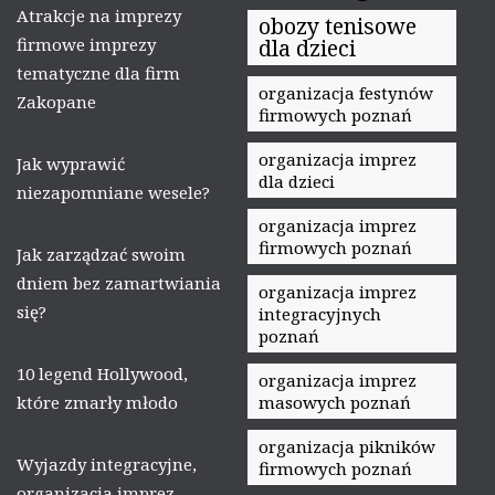
Atrakcje na imprezy
obozy tenisowe
firmowe imprezy
dla dzieci
tematyczne dla firm
organizacja festynów
Zakopane
firmowych poznań
organizacja imprez
Jak wyprawić
dla dzieci
niezapomniane wesele?
organizacja imprez
firmowych poznań
Jak zarządzać swoim
dniem bez zamartwiania
organizacja imprez
się?
integracyjnych
poznań
10 legend Hollywood,
organizacja imprez
które zmarły młodo
masowych poznań
organizacja pikników
Wyjazdy integracyjne,
firmowych poznań
organizacja imprez.