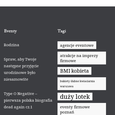
Eventy
Tagi
Rodzina
agencje eventowe
atrakcje na imprezy
Spraw, aby Twoje
firmowe
następne przyjęcie
BMI kobieta
urodzinowe było
niesamowite
bukiety ślubne kwiaciarnia
warszawa
Type O Negative –
duży lotek
pierwsza polska biografia
dead again cz.1
eventy firmowe
poznań