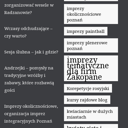
zorganizować wesele w
imprezy
Radzanowie?
okolicznościowe
poznań
Wczasy odchudzające –
imprezy paintball
czy warto?
imprezy plenerowe
poznań
Sesja ślubna – jak i gdzie?
imprezy
tematyczne
Andrzejki – pomysły na
dla firm
Zakopane
tradycyjne wróżby i
zabawy, które rozbawią
Korepetycje rosyjski
gości
kursy rajdowe blog
Imprezy okolicznościowe,
kwiaciarnie w dużych
organizacja imprez
miastach
integracyjnych Poznań