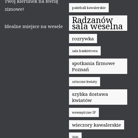
Twój kierunek na feerię
paintball kawalerskie
zimowe!
Radzanów
sala weselna
Idealne miejsce na wesele
rozrywka
sala bankietowa
spotkania firmowe
Poznań
sztuczne kwiaty
szybka dostawa
kwiatów
wewnętrzne IP
wieczory kawalerskie
ślub