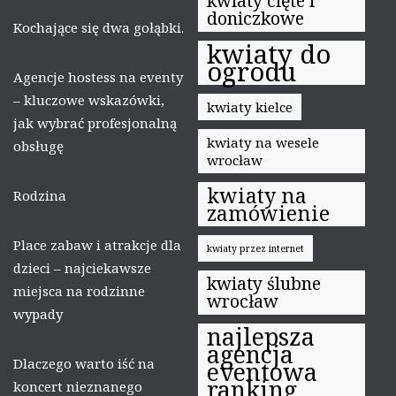
kwiaty cięte i
doniczkowe
Kochające się dwa gołąbki.
kwiaty do
ogrodu
Agencje hostess na eventy
– kluczowe wskazówki,
kwiaty kielce
jak wybrać profesjonalną
kwiaty na wesele
obsługę
wrocław
kwiaty na
Rodzina
zamówienie
Place zabaw i atrakcje dla
kwiaty przez internet
dzieci – najciekawsze
kwiaty ślubne
miejsca na rodzinne
wrocław
wypady
najlepsza
agencja
Dlaczego warto iść na
eventowa
ranking
koncert nieznanego