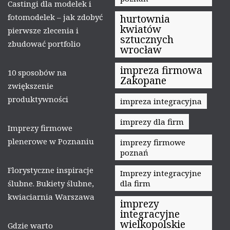
Castingi dla modelek i
fotomodelek – jak zdobyć
hurtownia
kwiatów
pierwsze zlecenia i
sztucznych
zbudować portfolio
wrocław
impreza firmowa
10 sposobów na
Zakopane
zwiększenie
produktywności
impreza integracyjna
imprezy dla firm
Imprezy firmowe
plenerowe w Poznaniu
imprezy firmowe
poznań
Florystyczne inspiracje
Imprezy integracyjne
ślubne. Bukiety ślubne,
dla firm
kwiaciarnia Warszawa
imprezy
integracyjne
wielkopolskie
Gdzie warto