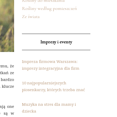
Rośliny do mieszkania
Rośliny według pomieszczeń
Ze świata
Imprezy i eventy
Impreza firmowa Warszawa:
emu, że
imprezy integracyjna dla firm
tkań ze
 bardzo
10 najpopularniejszych
h klucze
piosenkarzy, których trzeba znać
Muzyka na stres dla mamy i
ają one
dziecka
ne są w