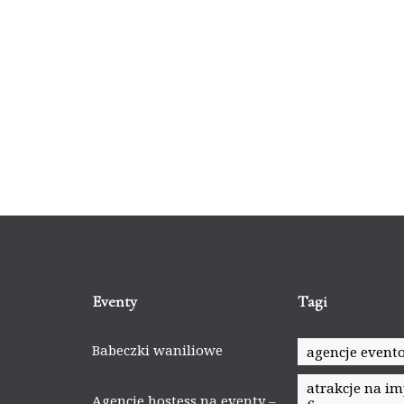
Eventy
Tagi
Babeczki waniliowe
agencje event
atrakcje na i
Agencje hostess na eventy –