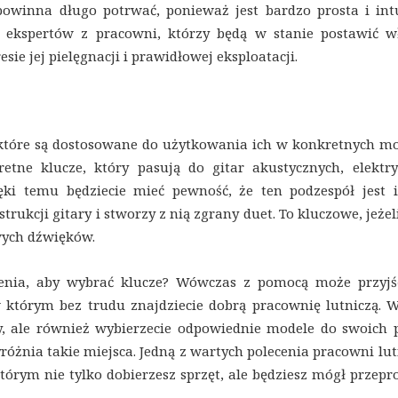
owinna długo potrwać, ponieważ jest bardzo prosta i intu
ekspertów z pracowni, którzy będą w stanie postawić w
ie jej pielęgnacji i prawidłowej eksploatacji.
, które są dostosowane do użytkowania ich w konkretnych mo
ne klucze, który pasują do gitar akustycznych, elektry
ęki temu będziecie mieć pewność, że ten podzespół jest i
ukcji gitary i stworzy z nią zgrany duet. To kluczowe, jeżel
wych dźwięków.
czenia, aby wybrać klucze? Wówczas z pomocą może przy
 którym bez trudu znajdziecie dobrą pracownię lutniczą. 
y, ale również wybierzecie odpowiednie modele do swoich p
yróżnia takie miejsca. Jedną z wartych polecenia pracowni lu
którym nie tylko dobierzesz sprzęt, ale będziesz mógł przep