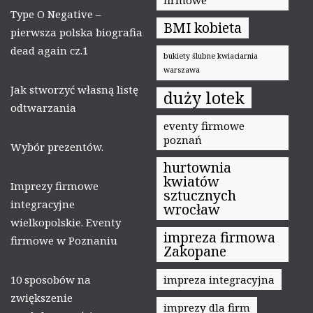
firmowe
Type O Negative –
BMI kobieta
pierwsza polska biografia
dead again cz.1
bukiety ślubne kwiaciarnia
warszawa
Jak stworzyć własną listę
duży lotek
odtwarzania
eventy firmowe
poznań
Wybór prezentów.
hurtownia
kwiatów
Imprezy firmowe
sztucznych
integracyjne
wrocław
wielkopolskie. Eventy
impreza firmowa
firmowe w Poznaniu
Zakopane
10 sposobów na
impreza integracyjna
zwiększenie
imprezy dla firm