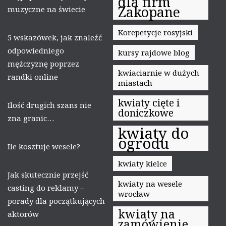
dla firm
Zakopane
muzyczne na świecie
Korepetycje rosyjski
5 wskazówek, jak znaleźć
odpowiedniego
kursy rajdowe blog
mężczyznę poprzez
kwiaciarnie w dużych
randki online
miastach
kwiaty cięte i
Ilość drugich szans nie
doniczkowe
zna granic…
kwiaty do
ogrodu
Ile kosztuje wesele?
kwiaty kielce
Jak skutecznie przejść
kwiaty na wesele
casting do reklamy –
wrocław
porady dla początkujących
kwiaty na
aktorów
zamówienie