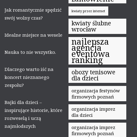
Jak romantycznie spędzić
kwiaty przez internet
swój wolny czas?
kwiaty ślubne
wrocław
Idealne miejsce na wesele
najlepsza
agencja
eventowa
Nauka to nie wszystko.
ranking
Dlaczego warto iść na
obozy tenisowe
koncert nieznanego
dla dzieci
zespołu?
organizacja festynów
firmowych poznań
Bajki dla dzieci –
organizacja imprez
inspirujące historie, które
dla dzieci
rozweselą i uczą
najmłodszych
organizacja imprez
firmowych poznań