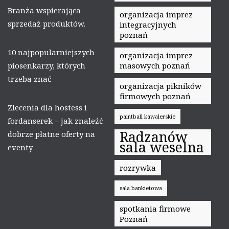
Branża wspierająca
organizacja imprez
sprzedaż produktów.
integracyjnych
poznań
10 najpopularniejszych
organizacja imprez
piosenkarzy, których
masowych poznań
trzeba znać
organizacja pikników
firmowych poznań
Zlecenia dla hostess i
paintball kawalerskie
fordanserek – jak znaleźć
Radzanów
dobrze płatne oferty na
sala weselna
eventy
rozrywka
sala bankietowa
spotkania firmowe
Poznań