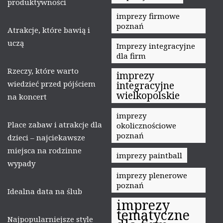
produktywności
imprezy firmowe
poznań
Atrakcje, które bawią i
uczą
Imprezy integracyjne
dla firm
Rzeczy, które warto
imprezy
wiedzieć przed pójściem
integracyjne
wielkopolskie
na koncert
imprezy
Place zabaw i atrakcje dla
okolicznościowe
poznań
dzieci – najciekawsze
miejsca na rodzinne
imprezy paintball
wypady
imprezy plenerowe
poznań
Idealna data na ślub
imprezy
tematyczne
Najpopularniejsze style