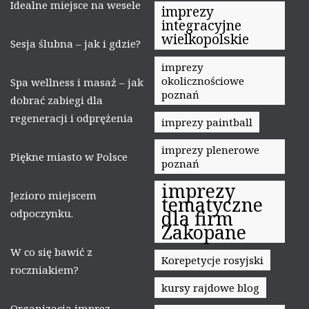
Idealne miejsce na wesele
imprezy
integracyjne
wielkopolskie
Sesja ślubna – jak i gdzie?
imprezy
okolicznościowe
Spa wellness i masaż – jak
poznań
dobrać zabiegi dla
regeneracji i odprężenia
imprezy paintball
imprezy plenerowe
Piękne miasto w Polsce
poznań
imprezy
Jezioro miejscem
tematyczne
odpoczynku.
dla firm
Zakopane
W co się bawić z
Korepetycje rosyjski
roczniakiem?
kursy rajdowe blog
Organizacja imprez