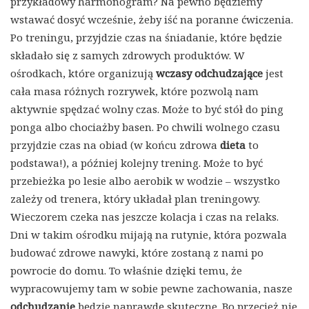
przykładowy harmonogram? Na pewno będziemy
wstawać dosyć wcześnie, żeby iść na poranne ćwiczenia.
Po treningu, przyjdzie czas na śniadanie, które będzie
składało się z samych zdrowych produktów. W
ośrodkach, które organizują
wczasy odchudzające
jest
cała masa różnych rozrywek, które pozwolą nam
aktywnie spędzać wolny czas. Może to być stół do ping
ponga albo chociażby basen. Po chwili wolnego czasu
przyjdzie czas na obiad (w końcu zdrowa
dieta
to
podstawa!), a później kolejny trening. Może to być
przebieżka po lesie albo aerobik w wodzie – wszystko
zależy od trenera, który układał plan treningowy.
Wieczorem czeka nas jeszcze kolacja i czas na relaks.
Dni w takim ośrodku mijają na rutynie, która pozwala
budować zdrowe nawyki, które zostaną z nami po
powrocie do domu. To właśnie dzięki temu, że
wypracowujemy tam w sobie pewne zachowania, nasze
odchudzanie
będzie naprawdę skuteczne. Bo przecież nie