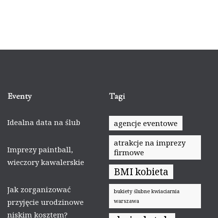
Eventy
Tagi
Idealna data na ślub
agencje eventowe
atrakcje na imprezy
Imprezy paintball,
firmowe
wieczory kawalerskie
BMI kobieta
Jak zorganizować
bukiety ślubne kwiaciarnia
przyjęcie urodzinowe
warszawa
niskim kosztem?