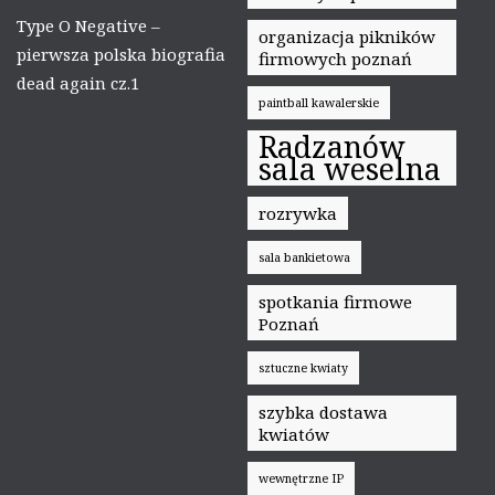
Type O Negative –
organizacja pikników
pierwsza polska biografia
firmowych poznań
dead again cz.1
paintball kawalerskie
Radzanów
sala weselna
rozrywka
sala bankietowa
spotkania firmowe
Poznań
sztuczne kwiaty
szybka dostawa
kwiatów
wewnętrzne IP