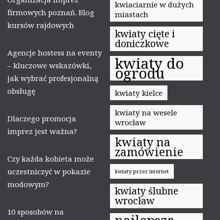
kwiaciarnie w dużych
firmowych poznań. Blog
miastach
kursów rajdowych
kwiaty cięte i
doniczkowe
Agencje hostess na eventy
kwiaty do
– kluczowe wskazówki,
ogrodu
jak wybrać profesjonalną
obsługę
kwiaty kielce
kwiaty na wesele
Dlaczego promocja
wrocław
imprez jest ważna?
kwiaty na
zamówienie
Czy każda kobieta może
uczestniczyć w pokazie
kwiaty przez internet
modowym?
kwiaty ślubne
wrocław
10 sposobów na