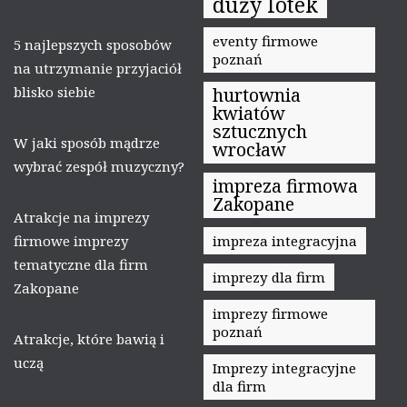
duży lotek
eventy firmowe
5 najlepszych sposobów
poznań
na utrzymanie przyjaciół
blisko siebie
hurtownia
kwiatów
sztucznych
W jaki sposób mądrze
wrocław
wybrać zespół muzyczny?
impreza firmowa
Zakopane
Atrakcje na imprezy
firmowe imprezy
impreza integracyjna
tematyczne dla firm
imprezy dla firm
Zakopane
imprezy firmowe
poznań
Atrakcje, które bawią i
uczą
Imprezy integracyjne
dla firm