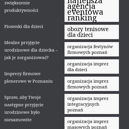
najlepsza
zwiększenie
agencja
eventowa
produktywności
ranking
Piosenki dla dzieci
obozy tenisowe
dla dzieci
Idealne przyjęcie
organizacja festynów
urodzinowe dla dziecka –
firmowych poznań
jak je zorganizować?
organizacja imprez
dla dzieci
Imprezy firmowe
plenerowe w Poznaniu
organizacja imprez
firmowych poznań
Spraw, aby Twoje
organizacja imprez
integracyjnych
następne przyjęcie
poznań
urodzinowe było
niesamowite
organizacja imprez
masowych poznań