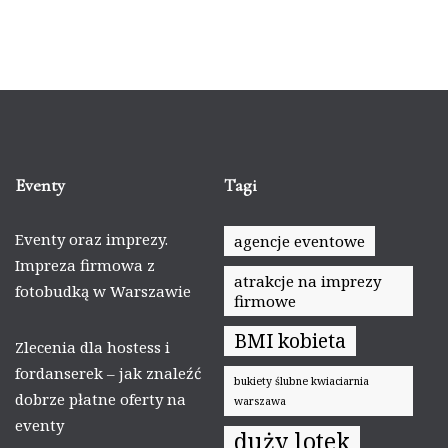
Eventy
Tagi
Eventy oraz imprezy.
agencje eventowe
Impreza firmowa z
atrakcje na imprezy
fotobudką w Warszawie
firmowe
BMI kobieta
Zlecenia dla hostess i
fordanserek – jak znaleźć
bukiety ślubne kwiaciarnia
dobrze płatne oferty na
warszawa
eventy
duży lotek