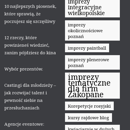
imprezy
10 najlepszych piosenek,
integracyjne
wielkopolskie
które sprawią, że
poczujesz się szczęśliwy
imprezy
okolicznościowe
poznań
12 rzeczy, które
powinieneś wiedzieć,
imprezy paintball
zanim pójdziesz do kina
imprezy plenerowe
poznań
Wybór prezentów.
imprezy
tematyczne
Castingi dla młodzieży –
dla firm
Zakopane
jak rozwijać talent i
pewność siebie na
Korepetycje rosyjski
przesłuchaniach
kursy rajdowe blog
Agencje eventowe:
kwiaciarnie w dużych