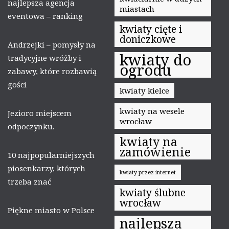
najlepsza agencja
miastach
eventowa – ranking
kwiaty cięte i
doniczkowe
Andrzejki – pomysły na
kwiaty do
tradycyjne wróżby i
ogrodu
zabawy, które rozbawią
gości
kwiaty kielce
kwiaty na wesele
Jezioro miejscem
wrocław
odpoczynku.
kwiaty na
zamówienie
10 najpopularniejszych
piosenkarzy, których
kwiaty przez internet
trzeba znać
kwiaty ślubne
wrocław
Piękne miasto w Polsce
najlepsza