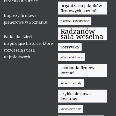
Piosenki dla dzieci
organizacja pikników
firmowych poznań
Imprezy firmowe
paintball kawalerskie
plenerowe w Poznaniu
Radzanów
sala weselna
Bajki dla dzieci –
inspirujące historie, które
rozrywka
rozweselą i uczą
najmłodszych
sala bankietowa
spotkania firmowe
Poznań
sztuczne kwiaty
szybka dostawa
kwiatów
wewnętrzne IP