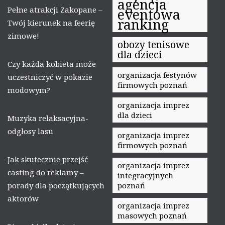
agencja
Pełne atrakcji Zakopane –
eventowa
ranking
Twój kierunek na feerię
zimowe!
obozy tenisowe
dla dzieci
Czy każda kobieta może
organizacja festynów
uczestniczyć w pokazie
firmowych poznań
modowym?
organizacja imprez
dla dzieci
Muzyka relaksacyjna-
odgłosy lasu
organizacja imprez
firmowych poznań
Jak skutecznie przejść
organizacja imprez
casting do reklamy –
integracyjnych
porady dla początkujących
poznań
aktorów
organizacja imprez
masowych poznań