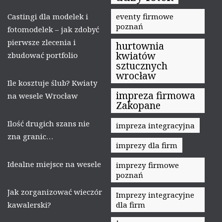
Castingi dla modelek i
eventy firmowe
poznań
fotomodelek – jak zdobyć
pierwsze zlecenia i
hurtownia
kwiatów
zbudować portfolio
sztucznych
wrocław
Ile kosztuje ślub? Kwiaty
impreza firmowa
na wesele Wrocław
Zakopane
Ilość drugich szans nie
impreza integracyjna
zna granic…
imprezy dla firm
Idealne miejsce na wesele
imprezy firmowe
poznań
Jak zorganizować wieczór
Imprezy integracyjne
kawalerski?
dla firm