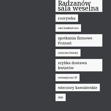
Radzanów
sala weselna
rozrywka
sala bankietowa
spotkania firmowe
Poznań
sztuczne kwiaty
szybka dostawa
kwiatów
wewnętrzne IP
wieczory kawalerskie
ślub