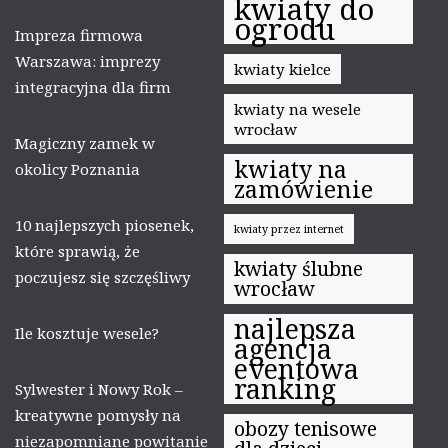
kwiaty do
ogrodu
Impreza firmowa
Warszawa: imprezy
kwiaty kielce
integracyjna dla firm
kwiaty na wesele
wrocław
Magiczny zamek w
kwiaty na
okolicy Poznania
zamówienie
10 najlepszych piosenek,
kwiaty przez internet
które sprawią, że
kwiaty ślubne
poczujesz się szczęśliwy
wrocław
najlepsza
Ile kosztuje wesele?
agencja
eventowa
ranking
Sylwester i Nowy Rok –
kreatywne pomysły na
obozy tenisowe
niezapomniane powitanie