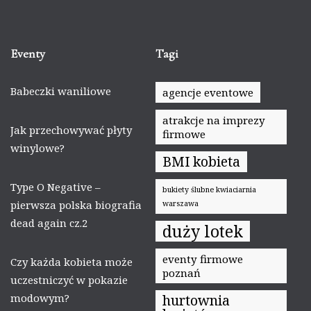
Eventy
Tagi
Babeczki waniliowe
agencje eventowe
atrakcje na imprezy
Jak przechowywać płyty
firmowe
winylowe?
BMI kobieta
Type O Negative –
bukiety ślubne kwiaciarnia
pierwsza polska biografia
warszawa
dead again cz.2
duży lotek
eventy firmowe
Czy każda kobieta może
poznań
uczestniczyć w pokazie
modowym?
hurtownia