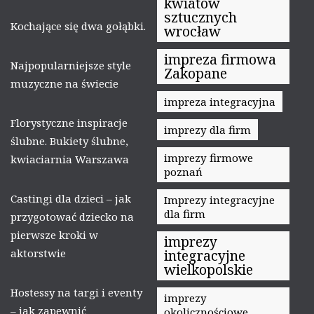
kwiatów
sztucznych
Kochające się dwa gołąbki.
wrocław
impreza firmowa
Najpopularniejsze style
Zakopane
muzyczne na świecie
impreza integracyjna
Florystyczne inspiracje
imprezy dla firm
ślubne. Bukiety ślubne,
imprezy firmowe
kwiaciarnia Warszawa
poznań
Castingi dla dzieci – jak
Imprezy integracyjne
dla firm
przygotować dziecko na
pierwsze kroki w
imprezy
aktorstwie
integracyjne
wielkopolskie
Hostessy na targi i eventy
imprezy
– jak zapewnić
okolicznościowe