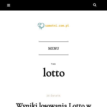
MENU
TAG
lotto
ZE ŚWIATA
Wyniki losowania Lotto w