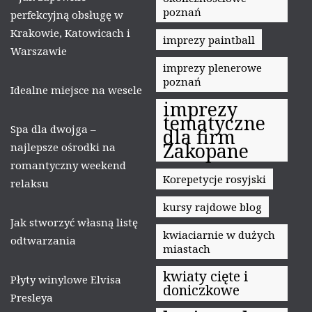
poznań
perfekcyjną obsługę w
Krakowie, Katowicach i
imprezy paintball
Warszawie
imprezy plenerowe
poznań
Idealne miejsce na wesele
imprezy
tematyczne
Spa dla dwojga –
dla firm
Zakopane
najlepsze ośrodki na
romantyczny weekend
Korepetycje rosyjski
relaksu
kursy rajdowe blog
Jak stworzyć własną listę
kwiaciarnie w dużych
odtwarzania
miastach
kwiaty cięte i
Płyty winylowe Elvisa
doniczkowe
Presleya