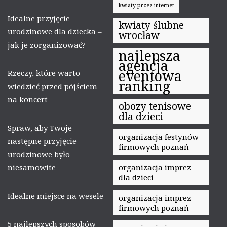
kwiaty przez internet
Idealne przyjęcie
kwiaty ślubne
urodzinowe dla dziecka –
wrocław
jak je zorganizować?
najlepsza
agencja
eventowa
Rzeczy, które warto
ranking
wiedzieć przed pójściem
na koncert
obozy tenisowe
dla dzieci
Spraw, aby Twoje
organizacja festynów
następne przyjęcie
firmowych poznań
urodzinowe było
niesamowite
organizacja imprez
dla dzieci
Idealne miejsce na wesele
organizacja imprez
firmowych poznań
5 najlepszych sposobów