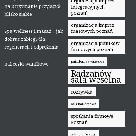
organizacja imprez
na utrzymanie przyjaciół
integracyjnych
poznań
blisko siebie
organizacja imprez
Spa wellness i masaż – jak
masowych poznań
dobrać zabiegi dla
organizacja pikników
regeneracji i odprężenia
firmowych poznań
paintball kawalerskie
Babeczki waniliowe
Radzanów
sala weselna
rozrywka
sala bankietowa
spotkania firmowe
Poznań
sztuczne kwiaty