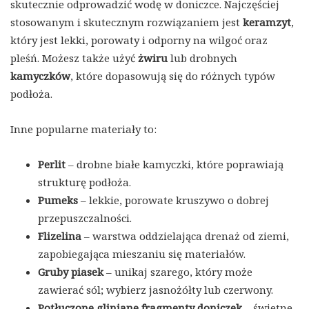
skutecznie odprowadzić wodę w doniczce. Najczęściej
stosowanym i skutecznym rozwiązaniem jest
keramzyt
,
który jest lekki, porowaty i odporny na wilgoć oraz
pleśń. Możesz także użyć
żwiru
lub drobnych
kamyczków
, które dopasowują się do różnych typów
podłoża.
Inne popularne materiały to:
Perlit
– drobne białe kamyczki, które poprawiają
strukturę podłoża.
Pumeks
– lekkie, porowate kruszywo o dobrej
przepuszczalności.
Flizelina
– warstwa oddzielająca drenaż od ziemi,
zapobiegająca mieszaniu się materiałów.
Gruby piasek
– unikaj szarego, który może
zawierać sól; wybierz jasnożółty lub czerwony.
Potłuczone gliniane fragmenty doniczek
– świetne