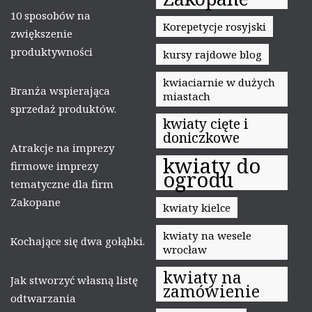
10 sposobów na
Korepetycje rosyjski
zwiększenie
produktywności
kursy rajdowe blog
kwiaciarnie w dużych
Branża wspierająca
miastach
sprzedaż produktów.
kwiaty cięte i
doniczkowe
Atrakcje na imprezy
kwiaty do
firmowe imprezy
ogrodu
tematyczne dla firm
Zakopane
kwiaty kielce
kwiaty na wesele
Kochające się dwa gołąbki.
wrocław
kwiaty na
Jak stworzyć własną listę
zamówienie
odtwarzania