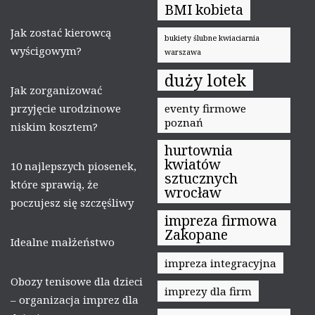
BMI kobieta
Jak zostać kierowcą
bukiety ślubne kwiaciarnia
wyścigowym?
warszawa
duży lotek
Jak zorganizować
przyjęcie urodzinowe
eventy firmowe
poznań
niskim kosztem?
hurtownia
kwiatów
10 najlepszych piosenek,
sztucznych
które sprawią, że
wrocław
poczujesz się szczęśliwy
impreza firmowa
Zakopane
Idealne małżeństwo
impreza integracyjna
Obozy tenisowe dla dzieci
imprezy dla firm
– organizacja imprez dla