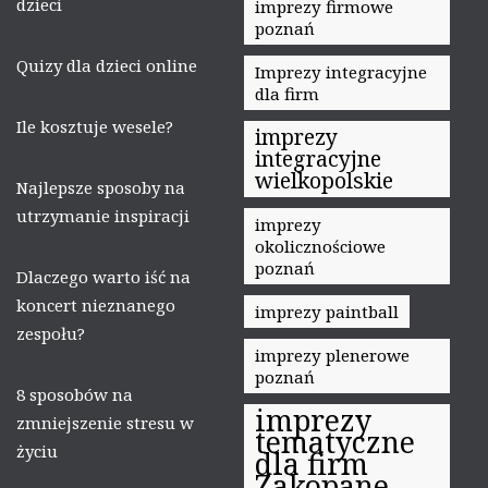
dzieci
imprezy firmowe
poznań
Quizy dla dzieci online
Imprezy integracyjne
dla firm
Ile kosztuje wesele?
imprezy
integracyjne
wielkopolskie
Najlepsze sposoby na
utrzymanie inspiracji
imprezy
okolicznościowe
poznań
Dlaczego warto iść na
koncert nieznanego
imprezy paintball
zespołu?
imprezy plenerowe
poznań
8 sposobów na
imprezy
zmniejszenie stresu w
tematyczne
życiu
dla firm
Zakopane