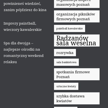
powinieneś wiedzieć,
masowych poznań
zanim pójdziesz do kina
organizacja pikników
firmowych poznań
Imprezy paintball,
paintball kawalerskie
wieczory kawalerskie
Radzanów
sala weselna
Spa dla dwojga –
najlepsze ośrodki na
rozrywka
romantyczny weekend
relaksu
sala bankietowa
spotkania firmowe
Poznań
sztuczne kwiaty
szybka dostawa
kwiatów