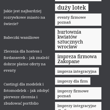
duży lotek
Jakie jest najbardziej
rozrywkowe miasto na
eventy firmowe
poznań
świecie?
hurtownia
kwiatów
Babeczki waniliowe
sztucznych
wrocław
Zlecenia dla hostess i
impreza firmowa
fordanserek – jak znaleźć
Zakopane
dobrze płatne oferty na
eventy
impreza integracyjna
imprezy dla firm
Castingi dla modelek i
fotomodelek – jak zdobyć
imprezy firmowe
poznań
pierwsze zlecenia i
zbudować portfolio
Imprezy integracyjne