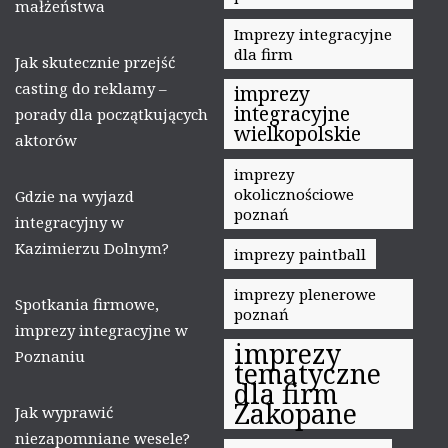
małżeństwa
Imprezy integracyjne
dla firm
Jak skutecznie przejść
casting do reklamy –
imprezy
integracyjne
porady dla początkujących
wielkopolskie
aktorów
imprezy
okolicznościowe
Gdzie na wyjazd
poznań
integracyjny w
Kazimierzu Dolnym?
imprezy paintball
imprezy plenerowe
Spotkania firmowe,
poznań
imprezy integracyjne w
imprezy
Poznaniu
tematyczne
dla firm
Zakopane
Jak wyprawić
niezapomniane wesele?