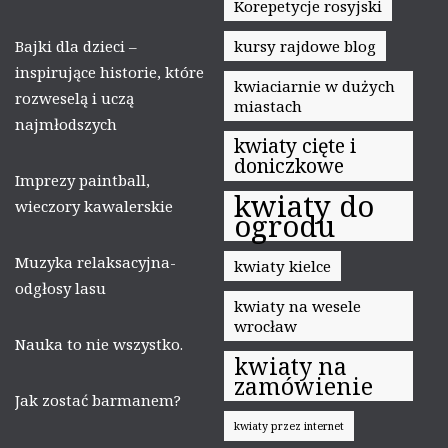
Korepetycje rosyjski
Bajki dla dzieci –
kursy rajdowe blog
inspirujące historie, które
kwiaciarnie w dużych
rozweselą i uczą
miastach
najmłodszych
kwiaty cięte i
doniczkowe
Imprezy paintball,
kwiaty do
wieczory kawalerskie
ogrodu
Muzyka relaksacyjna-
kwiaty kielce
odgłosy lasu
kwiaty na wesele
wrocław
Nauka to nie wszystko.
kwiaty na
zamówienie
Jak zostać barmanem?
kwiaty przez internet