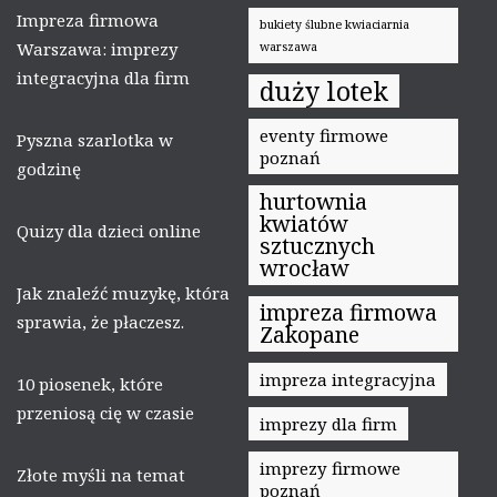
Impreza firmowa
bukiety ślubne kwiaciarnia
Warszawa: imprezy
warszawa
integracyjna dla firm
duży lotek
eventy firmowe
Pyszna szarlotka w
poznań
godzinę
hurtownia
kwiatów
Quizy dla dzieci online
sztucznych
wrocław
Jak znaleźć muzykę, która
impreza firmowa
sprawia, że płaczesz.
Zakopane
impreza integracyjna
10 piosenek, które
przeniosą cię w czasie
imprezy dla firm
imprezy firmowe
Złote myśli na temat
poznań