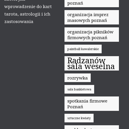
poznań
wprowadzenie do kart
tarota, astrologii i ich
organizacja imprez
masowych poznań
zastosowania
organizacja pikników
firmowych poznań
paintball kawalerskie
Radzanów
sala weselna
rozrywka
sala bankietowa
spotkania firmowe
Poznań
sztuczne kwiaty