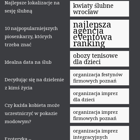
Najlepsze lokalizacje na
kwiaty ślubne
sesję ślubną
wrocław
najlepsza
10 najpopularniejszych
agencja
eventowa
piosenkarzy, których
ranking
trzeba znać
obozy tenisowe
dla dzieci
Idealna data na ślub
organizacja festynów
Decydując się na dzielenie
firmowych poznań
z kimś życia
organizacja imprez
dla dzieci
Czy każda kobieta może
organizacja imprez
uczestniczyć w pokazie
firmowych poznań
modowym?
organizacja imprez
integracyjnych
Ezoteryka –