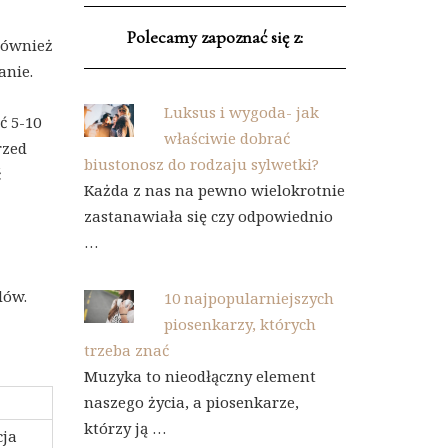
Polecamy zapoznać się z:
również
anie.
Luksus i wygoda- jak
ć 5-10
właściwie dobrać
rzed
biustonosz do rodzaju sylwetki?
ć
Każda z nas na pewno wielokrotnie
zastanawiała się czy odpowiednio
…
dów.
10 najpopularniejszych
piosenkarzy, których
trzeba znać
Muzyka to nieodłączny element
naszego życia, a piosenkarze,
którzy ją …
cja