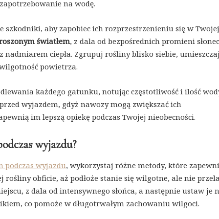
y zapotrzebowanie na wodę.
e szkodniki, aby zapobiec ich rozprzestrzenieniu się w Twoje
roszonym światłem
, z dala od bezpośrednich promieni słone
 nadmiarem ciepła. Zgrupuj rośliny blisko siebie, umieszczaj
wilgotność powietrza.
lewania każdego gatunku, notując częstotliwość i ilość wod
o przed wyjazdem, gdyż nawozy mogą zwiększać ich
pewnią im lepszą opiekę podczas Twojej nieobecności.
odczas wyjazdu?
in podczas wyjazdu
, wykorzystaj różne metody, które zapewn
ośliny obficie, aż podłoże stanie się wilgotne, ale nie przel
jscu, z dala od intensywnego słońca, a następnie ustaw je 
ikiem, co pomoże w długotrwałym zachowaniu wilgoci.