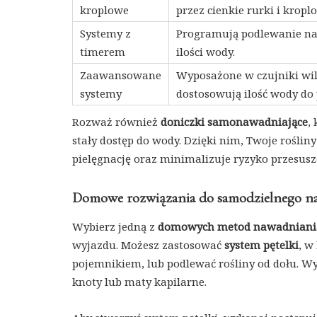
kroplowe
przez cienkie rurki i kropl
Systemy z
Programują podlewanie na 
timerem
ilości wody.
Zaawansowane
Wyposażone w czujniki wil
systemy
dostosowują ilość wody do 
Rozważ również
doniczki samonawadniające
,
stały dostęp do wody. Dzięki nim, Twoje roślin
pielęgnację oraz minimalizuje ryzyko przesusz
Domowe rozwiązania do samodzielnego n
Wybierz jedną z
domowych metod nawadniani
wyjazdu. Możesz zastosować
system pętelki
, w
pojemnikiem, lub podlewać rośliny od dołu. Wyk
knoty lub maty kapilarne.