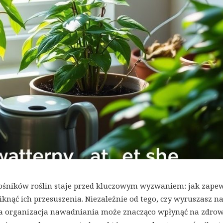
ośników roślin staje przed kluczowym wyzwaniem: jak zape
knąć ich przesuszenia. Niezależnie od tego, czy wyruszasz na
wa organizacja nawadniania może znacząco wpłynąć na zdrow