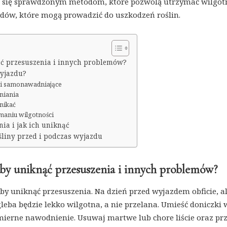
zeć się sprawdzonym metodom, które pozwolą utrzymać wilgot
ędów, które mogą prowadzić do uszkodzeń roślin.
ąć przesuszenia i innych problemów?
wyjazdu?
ki samonawadniające
niania
unikać
ymaniu wilgotności
ia i jak ich uniknąć
ośliny przed i podczas wyjazdu
 by uniknąć przesuszenia i innych problemów?
by uniknąć przesuszenia. Na dzień przed wyjazdem obficie, a
leba będzie lekko wilgotna, a nie przelana. Umieść doniczki 
ierne nawodnienie. Usuwaj martwe lub chore liście oraz prz