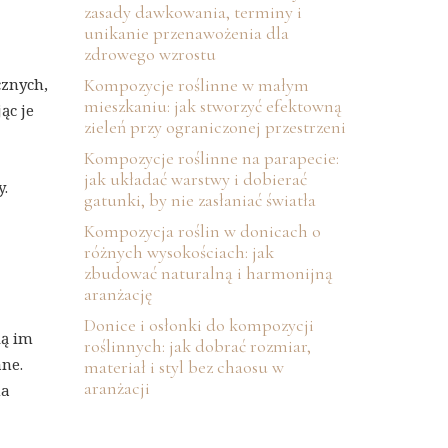
zasady dawkowania, terminy i
unikanie przenawożenia dla
zdrowego wzrostu
j
Kompozycje roślinne w małym
cznych,
mieszkaniu: jak stworzyć efektowną
ąc je
zieleń przy ograniczonej przestrzeni
Kompozycje roślinne na parapecie:
jak układać warstwy i dobierać
y.
gatunki, by nie zasłaniać światła
Kompozycja roślin w donicach o
różnych wysokościach: jak
zbudować naturalną i harmonijną
aranżację
Donice i osłonki do kompozycji
ią im
roślinnych: jak dobrać rozmiar,
ane.
materiał i styl bez chaosu w
aranżacji
na