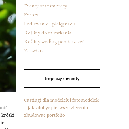
Eventy oraz imprezy
Kwiaty
Podlewanie i pielęgnacja
Rośliny do mieszkania
Rośliny według pomieszczeń
Ze świata
Imprezy i eventy
Castingi dla modelek i fotomodelek
– jak zdobyć pierwsze zlecenia i
wnić
zbudować portfolio
 krótki
ie