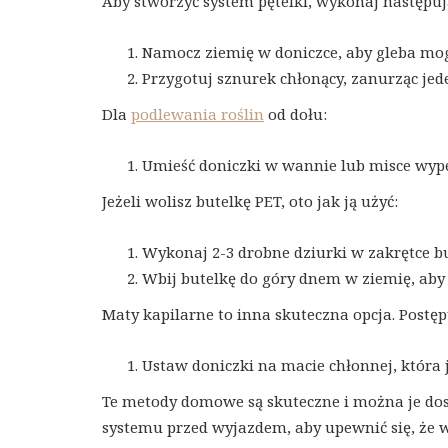
Aby stworzyć system pętelki, wykonaj następuj
Namocz ziemię w doniczce, aby gleba mog
Przygotuj sznurek chłonący, zanurząc jed
Dla
podlewania roślin
od dołu:
Umieść doniczki w wannie lub misce wype
Jeżeli wolisz butelkę PET, oto jak ją użyć:
Wykonaj 2-3 drobne dziurki w zakrętce bu
Wbij butelkę do góry dnem w ziemię, aby
Maty kapilarne to inna skuteczna opcja. Postę
Ustaw doniczki na macie chłonnej, która 
Te metody domowe są skuteczne i można je dos
systemu przed wyjazdem, aby upewnić się, że 