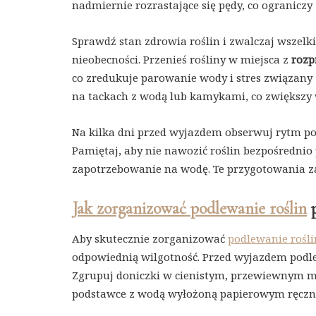
nadmiernie rozrastające się pędy, co ogranicz
Sprawdź stan zdrowia roślin i zwalczaj wszelki
nieobecności. Przenieś rośliny w miejsca z
rozp
co zredukuje parowanie wody i stres związany z
na tackach z wodą lub kamykami, co zwiększy 
Na kilka dni przed wyjazdem obserwuj rytm pod
Pamiętaj, aby nie nawozić roślin bezpośredni
zapotrzebowanie na wodę. Te przygotowania za
Jak zorganizować podlewanie roślin
p
Aby skutecznie zorganizować
podlewanie rośl
odpowiednią wilgotność. Przed wyjazdem podlej r
Zgrupuj doniczki w cienistym, przewiewnym mie
podstawce z wodą wyłożoną papierowym ręczn