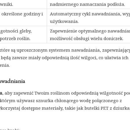
owniki.
nadmiernego namaczania podłoża.
określone godziny i
Automatyczny cykl nawadniania, wy
użytkowania.
gotności gleby,
Zapewnienie optymalnego nawadnian
potrzeb roślin.
możliwość obsługi wielu doniczek.
 które są uproszczonym systemem nawadniania, zapewniają
y będą zawsze miały odpowiednią ilość wilgoci, co ułatwia ich
enia.
awadniania
a
, aby zapewnić Twoim roślinom odpowiednią wilgotność po
 którym używasz sznurka chłonącego wodę połączonego z
orzystaj dostępne materiały, takie jak butelki PET z dziurk