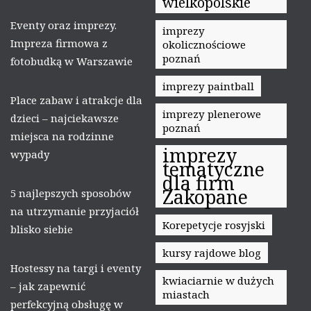
wielkopolskie
Eventy oraz imprezy.
imprezy
Impreza firmowa z
okolicznościowe
poznań
fotobudką w Warszawie
imprezy paintball
Place zabaw i atrakcje dla
imprezy plenerowe
dzieci – najciekawsze
poznań
miejsca na rodzinne
imprezy
wypady
tematyczne
dla firm
Zakopane
5 najlepszych sposobów
na utrzymanie przyjaciół
Korepetycje rosyjski
blisko siebie
kursy rajdowe blog
Hostessy na targi i eventy
kwiaciarnie w dużych
– jak zapewnić
miastach
perfekcyjną obsługę w