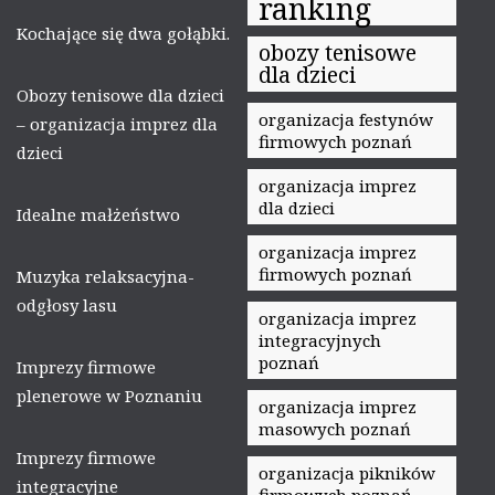
ranking
Kochające się dwa gołąbki.
obozy tenisowe
dla dzieci
Obozy tenisowe dla dzieci
organizacja festynów
– organizacja imprez dla
firmowych poznań
dzieci
organizacja imprez
dla dzieci
Idealne małżeństwo
organizacja imprez
firmowych poznań
Muzyka relaksacyjna-
odgłosy lasu
organizacja imprez
integracyjnych
poznań
Imprezy firmowe
plenerowe w Poznaniu
organizacja imprez
masowych poznań
Imprezy firmowe
organizacja pikników
integracyjne
firmowych poznań