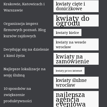
kwiaty cięte i
Krakowie, Katowicach i
doniczkowe
Warszawie
kwiaty do
ogrodu
Organizacja imprez
firmowych poznań. Blog
kwiaty kielce
kursów rajdowych
kwiaty na wesele
wrocław
Decydując się na dzielenie
kwiaty na
z kimś życia
zamówienie
Najlepsze lokalizacje na
kwiaty przez internet
sesję ślubną
kwiaty ślubne
wrocław
10 sposobów na
najlepsza
zwiększenie
agencja
produktywności
eventowa