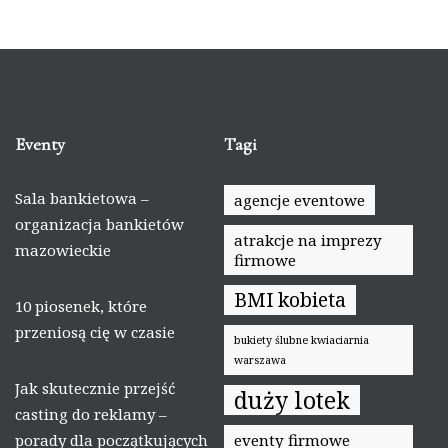
Eventy
Tagi
Sala bankietowa –
agencje eventowe
organizacja bankietów
atrakcje na imprezy
mazowieckie
firmowe
BMI kobieta
10 piosenek, które
przeniosą cię w czasie
bukiety ślubne kwiaciarnia
warszawa
Jak skutecznie przejść
duży lotek
casting do reklamy –
porady dla początkujących
eventy firmowe