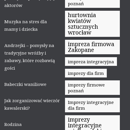
poznań
aktorów
hurtownia
kwiatów
Muzyka na stres dla
sztucznych
mamy i dziecka
wrocław
impreza firmowa
Andrzejki – pomysły na
Zakopane
tradycyjne wróżby i
zabawy, które rozbawią
impreza integracyjna
gości
imprezy dla firm
Babeczki waniliowe
imprezy firmowe
poznań
Jak zorganizować wieczór
Imprezy integracyjne
kawalerski?
dla firm
imprezy
Rodzina
integracyjne