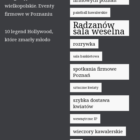
wielkopolskie. Eventy
paintball kawalerskie
firmowe w Poznaniu
Radzanów
sala weselna
10 legend Hollywood,
które zmarły młodo
rozrywka
sala bankietowa
spotkania firmowe
Poznań
sztuczne kwiaty
szybka dostawa
kwiatów
wewnętrzne IP
wieczory kawalerskie