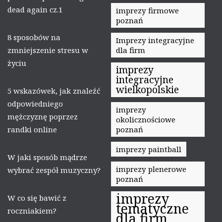
dead again cz.1
imprezy firmowe
poznań
8 sposobów na
Imprezy integracyjne
zmniejszenie stresu w
dla firm
życiu
imprezy
integracyjne
wielkopolskie
5 wskazówek, jak znaleźć
odpowiedniego
imprezy
mężczyznę poprzez
okolicznościowe
randki online
poznań
imprezy paintball
W jaki sposób mądrze
imprezy plenerowe
wybrać zespół muzyczny?
poznań
imprezy
W co się bawić z
tematyczne
roczniakiem?
dla firm