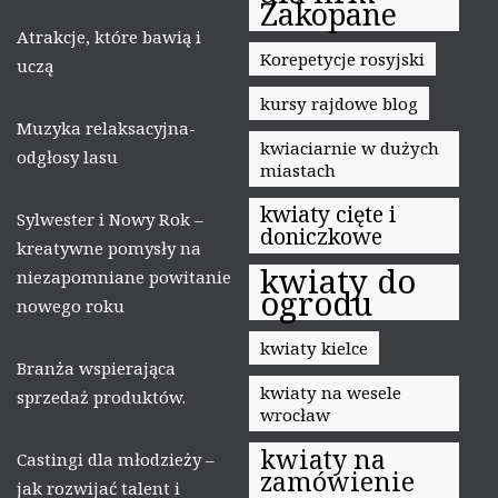
Zakopane
Atrakcje, które bawią i
Korepetycje rosyjski
uczą
kursy rajdowe blog
Muzyka relaksacyjna-
kwiaciarnie w dużych
odgłosy lasu
miastach
kwiaty cięte i
Sylwester i Nowy Rok –
doniczkowe
kreatywne pomysły na
kwiaty do
niezapomniane powitanie
ogrodu
nowego roku
kwiaty kielce
Branża wspierająca
kwiaty na wesele
sprzedaż produktów.
wrocław
kwiaty na
Castingi dla młodzieży –
zamówienie
jak rozwijać talent i