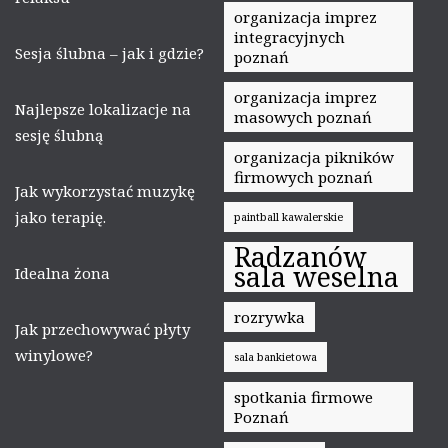
organizacja imprez
integracyjnych
Sesja ślubna – jak i gdzie?
poznań
organizacja imprez
Najlepsze lokalizacje na
masowych poznań
sesję ślubną
organizacja pikników
firmowych poznań
Jak wykorzystać muzykę
jako terapię.
paintball kawalerskie
Radzanów
sala weselna
Idealna żona
rozrywka
Jak przechowywać płyty
winylowe?
sala bankietowa
spotkania firmowe
Poznań