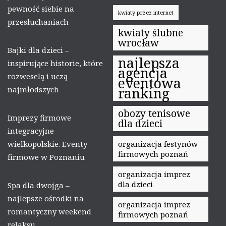
pewność siebie na
kwiaty przez internet
przesłuchaniach
kwiaty ślubne
wrocław
Bajki dla dzieci –
najlepsza
inspirujące historie, które
agencja
rozweselą i uczą
eventowa
najmłodszych
ranking
obozy tenisowe
Imprezy firmowe
dla dzieci
integracyjne
wielkopolskie. Eventy
organizacja festynów
firmowych poznań
firmowe w Poznaniu
organizacja imprez
dla dzieci
Spa dla dwojga –
najlepsze ośrodki na
organizacja imprez
romantyczny weekend
firmowych poznań
relaksu