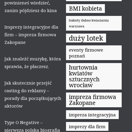
powinieneś wiedzieć,
BMI kobieta
zanim pójdziesz do kina
bukiety ślubne kwiaciarnia
Imprezy integracyjne dla
warszawa
firm – impreza firmowa
duży lotek
Zakopane
eventy firmowe
poznań
Jak znaleźć muzykę, która
sprawia, że płaczesz.
hurtownia
kwiatów
sztucznych
Jak skutecznie przejść
wrocław
casting do reklamy –
impreza firmowa
porady dla początkujących
Zakopane
aktorów
impreza integracyjna
Type O Negative –
imprezy dla firm
pierwsza polska biografia