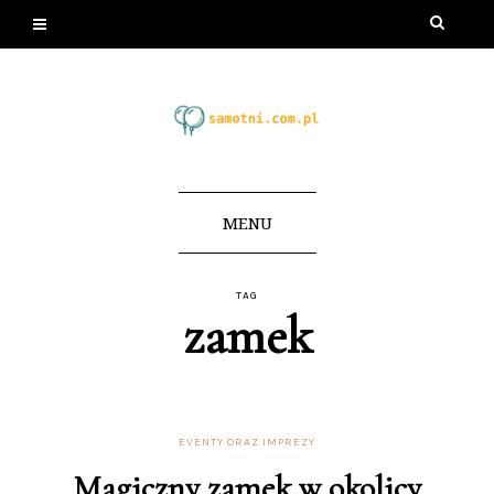
MENU
TAG
zamek
EVENTY ORAZ IMPREZY
Magiczny zamek w okolicy