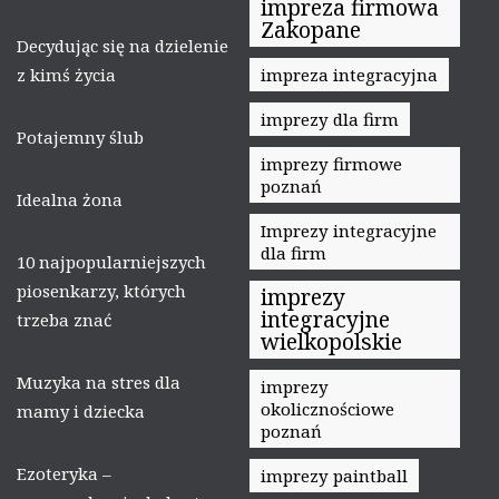
impreza firmowa
Zakopane
Decydując się na dzielenie
z kimś życia
impreza integracyjna
imprezy dla firm
Potajemny ślub
imprezy firmowe
poznań
Idealna żona
Imprezy integracyjne
dla firm
10 najpopularniejszych
piosenkarzy, których
imprezy
integracyjne
trzeba znać
wielkopolskie
Muzyka na stres dla
imprezy
okolicznościowe
mamy i dziecka
poznań
Ezoteryka –
imprezy paintball