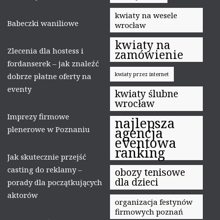
kwiaty na wesele
Babeczki waniliowe
wrocław
kwiaty na
Zlecenia dla hostess i
zamówienie
fordanserek – jak znaleźć
kwiaty przez internet
dobrze płatne oferty na
eventy
kwiaty ślubne
wrocław
Imprezy firmowe
najlepsza
plenerowe w Poznaniu
agencja
eventowa
ranking
Jak skutecznie przejść
casting do reklamy –
obozy tenisowe
dla dzieci
porady dla początkujących
aktorów
organizacja festynów
firmowych poznań