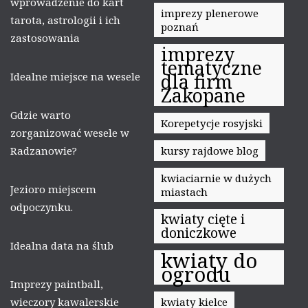
wprowadzenie do kart
imprezy plenerowe
tarota, astrologii i ich
poznań
zastosowania
imprezy
tematyczne
Idealne miejsce na wesele
dla firm
Zakopane
Gdzie warto
Korepetycje rosyjski
zorganizować wesele w
Radzanowie?
kursy rajdowe blog
kwiaciarnie w dużych
Jezioro miejscem
miastach
odpoczynku.
kwiaty cięte i
doniczkowe
Idealna data na ślub
kwiaty do
ogrodu
Imprezy paintball,
wieczory kawalerskie
kwiaty kielce