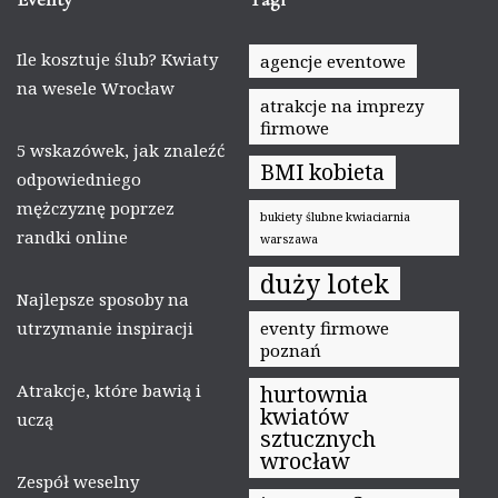
Ile kosztuje ślub? Kwiaty
agencje eventowe
na wesele Wrocław
atrakcje na imprezy
firmowe
5 wskazówek, jak znaleźć
BMI kobieta
odpowiedniego
mężczyznę poprzez
bukiety ślubne kwiaciarnia
randki online
warszawa
duży lotek
Najlepsze sposoby na
utrzymanie inspiracji
eventy firmowe
poznań
Atrakcje, które bawią i
hurtownia
kwiatów
uczą
sztucznych
wrocław
Zespół weselny