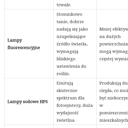
trwałe.
Stosunkowo
tanie, dobrze
nadają się jako
Mniej efekty
uzupełniające
na dużych
Lampy
źródło światła,
powierzchnia
fluorescencyjne
wymagają
mogą wymag
bliskiego
częstej wymia
ustawienia do
roślin.
Emitują
Produkują du
skuteczne
ciepła, co mo
spektrum dla
być niekorzys
Lampy sodowe HPS
fotosyntezy, duża
w
wydajność
pomieszczeni
świetlna.
mieszkalnych