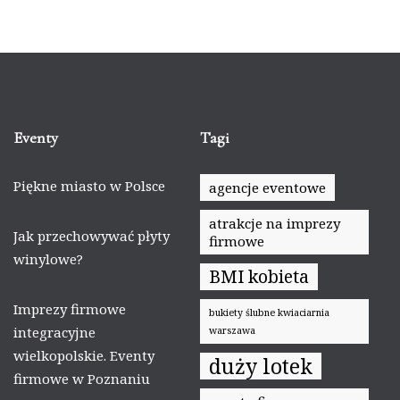
Eventy
Tagi
Piękne miasto w Polsce
agencje eventowe
atrakcje na imprezy
Jak przechowywać płyty
firmowe
winylowe?
BMI kobieta
Imprezy firmowe
bukiety ślubne kwiaciarnia
integracyjne
warszawa
wielkopolskie. Eventy
duży lotek
firmowe w Poznaniu