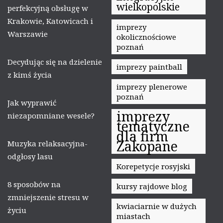
wielkopolskie
perfekcyjną obsługę w
Krakowie, Katowicach i
imprezy
Warszawie
okolicznościowe
poznań
Decydując się na dzielenie
imprezy paintball
z kimś życia
imprezy plenerowe
poznań
Jak wyprawić
imprezy
niezapomniane wesele?
tematyczne
dla firm
Zakopane
Muzyka relaksacyjna-
odgłosy lasu
Korepetycje rosyjski
8 sposobów na
kursy rajdowe blog
zmniejszenie stresu w
kwiaciarnie w dużych
życiu
miastach