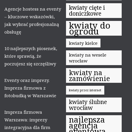
kwiaty cięte i
Agencje hostess na eventy
doniczkowe
– kluczowe wskazówki,
kwiaty do
jak wybrać profesjonalną
ogrodu
obsługę
kwiaty kielce
10 najlepszych piosenek,
kwiaty na wesele
które sprawią, że
wrocław
poczujesz się szczęśliwy
kwiaty na
zamówienie
Eventy oraz imprezy.
Impreza firmowa z
kwiaty przez internet
fotobudką w Warszawie
kwiaty ślubne
wrocław
Impreza firmowa
najlepsza
Warszawa: imprezy
agencja
integracyjna dla firm
eventowa