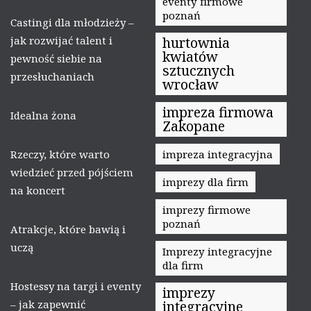
eventy firmowe
poznań
Castingi dla młodzieży –
jak rozwijać talent i
hurtownia
kwiatów
pewność siebie na
sztucznych
przesłuchaniach
wrocław
impreza firmowa
Idealna żona
Zakopane
Rzeczy, które warto
impreza integracyjna
wiedzieć przed pójściem
imprezy dla firm
na koncert
imprezy firmowe
poznań
Atrakcje, które bawią i
uczą
Imprezy integracyjne
dla firm
Hostessy na targi i eventy
imprezy
– jak zapewnić
integracyjne