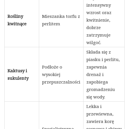
intensywny
wzrost oraz
Rośliny
Mieszanka torfu z
kwitnienie,
kwitnące
perlitem
dobrze
zatrzymuje
wilgoć.
Składa się z
piasku i perlitu,
Podłoże o
zapewnia
Kaktusy i
wysokiej
drenaż i
sukulenty
przepuszczalności
zapobiega
gromadzeniu
się wody.
Lekka i
przewiewna,
zawiera korę
Specjalistyczna
sosnową i chipsy