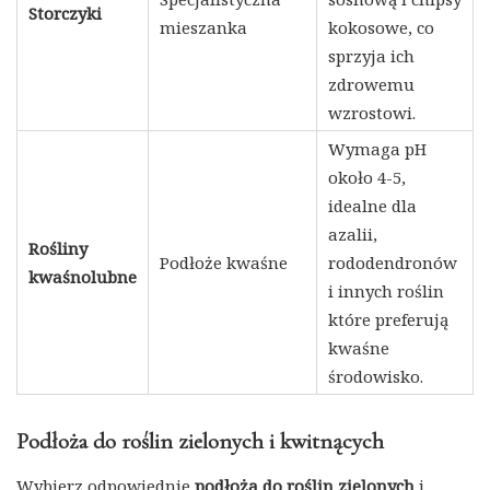
Storczyki
mieszanka
kokosowe, co
sprzyja ich
zdrowemu
wzrostowi.
Wymaga pH
około 4-5,
idealne dla
azalii,
Rośliny
Podłoże kwaśne
rododendronów
kwaśnolubne
i innych roślin
które preferują
kwaśne
środowisko.
Podłoża do roślin zielonych i kwitnących
Wybierz odpowiednie
podłoża do roślin zielonych
i