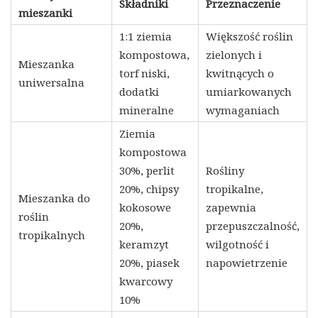
Składniki
Przeznaczenie
mieszanki
1:1 ziemia
Większość roślin
kompostowa,
zielonych i
Mieszanka
torf niski,
kwitnących o
uniwersalna
dodatki
umiarkowanych
mineralne
wymaganiach
Ziemia
kompostowa
30%, perlit
Rośliny
20%, chipsy
tropikalne,
Mieszanka do
kokosowe
zapewnia
roślin
20%,
przepuszczalność,
tropikalnych
keramzyt
wilgotność i
20%, piasek
napowietrzenie
kwarcowy
10%