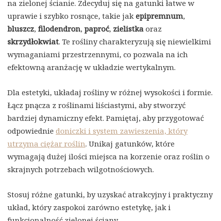
na zielonej ścianie. Zdecyduj się na gatunki łatwe w
uprawie i szybko rosnące, takie jak
epipremnum
,
bluszcz
,
filodendron
,
paproć
,
zielistka
oraz
skrzydłokwiat
. Te rośliny charakteryzują się niewielkimi
wymaganiami przestrzennymi, co pozwala na ich
efektowną aranżację w układzie wertykalnym.
Dla estetyki, układaj rośliny w różnej wysokości i formie.
Łącz pnącza z roślinami liściastymi, aby stworzyć
bardziej dynamiczny efekt. Pamiętaj, aby przygotować
odpowiednie
doniczki i system zawieszenia, który
utrzyma ciężar roślin
. Unikaj gatunków, które
wymagają dużej ilości miejsca na korzenie oraz roślin o
skrajnych potrzebach wilgotnościowych.
Stosuj różne gatunki, by uzyskać atrakcyjny i praktyczny
układ, który zaspokoi zarówno estetykę, jak i
funkcjonalność zielonej ściany.