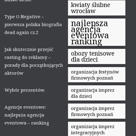
kwiaty ślubne
wrocław
Type O Negative –
najlepsza
pierwsza polska biografia
agencja
dead again cz.2
eventowa
ranking
Jak skutecznie przejść
obozy tenisowe
casting do reklamy –
dla dzieci
porady dla początkujących
organizacja festynów
aktorów
firmowych poznań
Wybór prezentów.
organizacja imprez
dla dzieci
Agencje eventowe:
organizacja imprez
firmowych poznań
najlepsza agencja
eventowa – ranking
organizacja imprez
integracyjnych