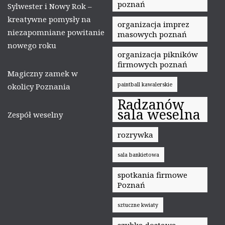
poznań
Sylwester i Nowy Rok –
kreatywne pomysły na
organizacja imprez
niezapomniane powitanie
masowych poznań
nowego roku
organizacja pikników
firmowych poznań
Magiczny zamek w
paintball kawalerskie
okolicy Poznania
Radzanów
sala weselna
Zespół weselny
rozrywka
sala bankietowa
spotkania firmowe
Poznań
sztuczne kwiaty