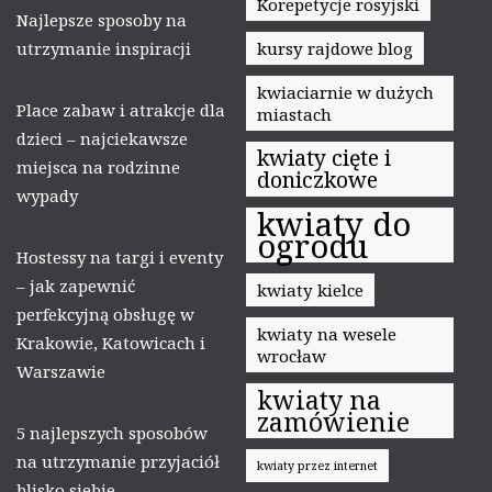
Korepetycje rosyjski
Najlepsze sposoby na
utrzymanie inspiracji
kursy rajdowe blog
kwiaciarnie w dużych
Place zabaw i atrakcje dla
miastach
dzieci – najciekawsze
kwiaty cięte i
miejsca na rodzinne
doniczkowe
wypady
kwiaty do
ogrodu
Hostessy na targi i eventy
– jak zapewnić
kwiaty kielce
perfekcyjną obsługę w
kwiaty na wesele
Krakowie, Katowicach i
wrocław
Warszawie
kwiaty na
zamówienie
5 najlepszych sposobów
na utrzymanie przyjaciół
kwiaty przez internet
blisko siebie