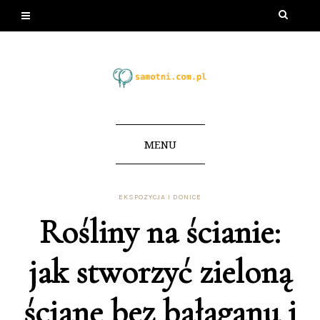
MENU
EKSPOZYCJA I DONICE
Rośliny na ścianie:
jak stworzyć zieloną
ścianę bez bałaganu i