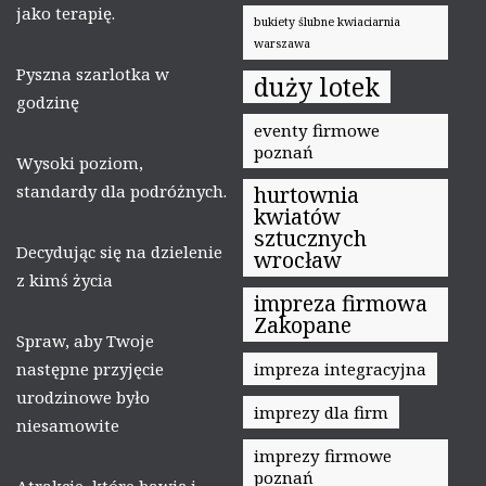
jako terapię.
bukiety ślubne kwiaciarnia
warszawa
Pyszna szarlotka w
duży lotek
godzinę
eventy firmowe
poznań
Wysoki poziom,
standardy dla podróżnych.
hurtownia
kwiatów
sztucznych
Decydując się na dzielenie
wrocław
z kimś życia
impreza firmowa
Zakopane
Spraw, aby Twoje
następne przyjęcie
impreza integracyjna
urodzinowe było
imprezy dla firm
niesamowite
imprezy firmowe
poznań