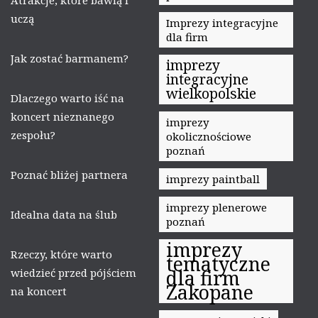
Atrakcje, które bawią i
uczą
Imprezy integracyjne
dla firm
Jak zostać barmanem?
imprezy
integracyjne
wielkopolskie
Dlaczego warto iść na
koncert nieznanego
imprezy
zespołu?
okolicznościowe
poznań
Poznać bliżej partnera
imprezy paintball
imprezy plenerowe
Idealna data na ślub
poznań
imprezy
Rzeczy, które warto
tematyczne
wiedzieć przed pójściem
dla firm
Zakopane
na koncert