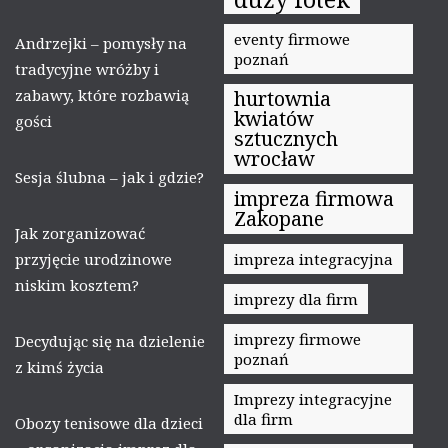
eventy firmowe
Andrzejki – pomysły na
poznań
tradycyjne wróżby i
zabawy, które rozbawią
hurtownia
kwiatów
gości
sztucznych
wrocław
Sesja ślubna – jak i gdzie?
impreza firmowa
Zakopane
Jak zorganizować
przyjęcie urodzinowe
impreza integracyjna
niskim kosztem?
imprezy dla firm
imprezy firmowe
Decydując się na dzielenie
poznań
z kimś życia
Imprezy integracyjne
dla firm
Obozy tenisowe dla dzieci