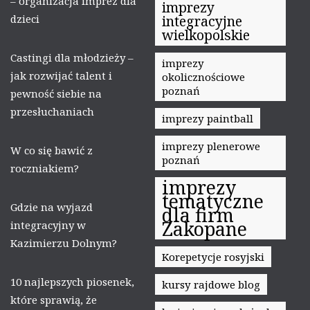
– organizacja imprez dla
imprezy
dzieci
integracyjne
wielkopolskie
Castingi dla młodzieży –
imprezy
jak rozwijać talent i
okolicznościowe
poznań
pewność siebie na
przesłuchaniach
imprezy paintball
imprezy plenerowe
W co się bawić z
poznań
roczniakiem?
imprezy
tematyczne
Gdzie na wyjazd
dla firm
Zakopane
integracyjny w
Kazimierzu Dolnym?
Korepetycje rosyjski
10 najlepszych piosenek,
kursy rajdowe blog
które sprawią, że