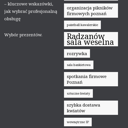
– kluczowe wskazówki,
organizacja pikników
jak wybrać profesjonalną
firmowych poznań
obsługę
paintball kawalerskie
Radzanów
Wybór prezentów.
sala weselna
rozrywka
sala bankietowa
spotkania firmowe
Poznań
sztuczne kwiaty
szybka dostawa
kwiatów
wewnętrzne IP