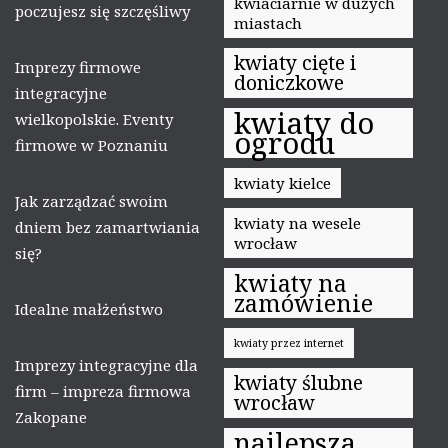
kwiaciarnie w dużych
poczujesz się szczęśliwy
miastach
kwiaty cięte i
Imprezy firmowe
doniczkowe
integracyjne
kwiaty do
wielkopolskie. Eventy
ogrodu
firmowe w Poznaniu
kwiaty kielce
Jak zarządzać swoim
kwiaty na wesele
dniem bez zamartwiania
wrocław
się?
kwiaty na
zamówienie
Idealne małżeństwo
kwiaty przez internet
Imprezy integracyjne dla
kwiaty ślubne
firm – impreza firmowa
wrocław
Zakopane
najlepsza