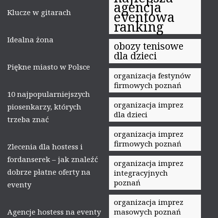
agencja
Klucze w gitarach
eventowa
ranking
Idealna żona
obozy tenisowe
dla dzieci
Piękne miasto w Polsce
organizacja festynów
firmowych poznań
10 najpopularniejszych
organizacja imprez
piosenkarzy, których
dla dzieci
trzeba znać
organizacja imprez
firmowych poznań
Zlecenia dla hostess i
fordanserek – jak znaleźć
organizacja imprez
dobrze płatne oferty na
integracyjnych
poznań
eventy
organizacja imprez
Agencje hostess na eventy
masowych poznań