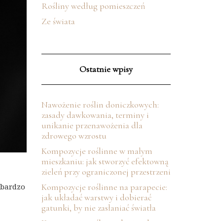
Rośliny według pomieszczeń
Ze świata
Ostatnie wpisy
Nawożenie roślin doniczkowych:
zasady dawkowania, terminy i
unikanie przenawożenia dla
zdrowego wzrostu
Kompozycje roślinne w małym
mieszkaniu: jak stworzyć efektowną
zieleń przy ograniczonej przestrzeni
 bardzo
Kompozycje roślinne na parapecie:
jak układać warstwy i dobierać
gatunki, by nie zasłaniać światła