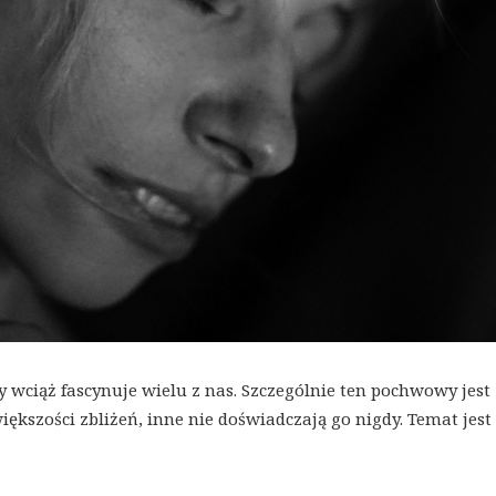
 wciąż fascynuje wielu z nas. Szczególnie ten pochwowy jest
iększości zbliżeń, inne nie doświadczają go nigdy. Temat jest