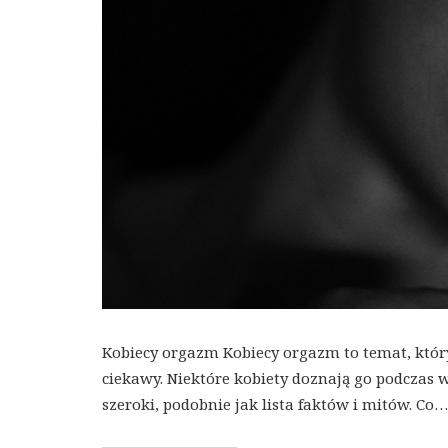
Kobiecy orgazm Kobiecy orgazm to temat, który
ciekawy. Niektóre kobiety doznają go podczas w
szeroki, podobnie jak lista faktów i mitów. Co…