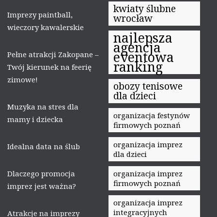
kwiaty ślubne
Imprezy paintball,
wrocław
wieczory kawalerskie
najlepsza
agencja
eventowa
Pełne atrakcji Zakopane –
ranking
Twój kierunek na feerię
zimowe!
obozy tenisowe
dla dzieci
Muzyka na stres dla
organizacja festynów
mamy i dziecka
firmowych poznań
organizacja imprez
Idealna data na ślub
dla dzieci
Dlaczego promocja
organizacja imprez
firmowych poznań
imprez jest ważna?
organizacja imprez
integracyjnych
Atrakcje na imprezy