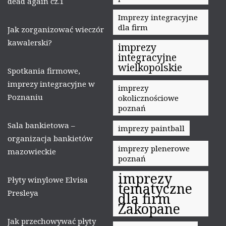
dead again cz.1
Imprezy integracyjne
dla firm
Jak zorganizować wieczór
kawalerski?
imprezy
integracyjne
wielkopolskie
Spotkania firmowe,
imprezy integracyjne w
imprezy
Poznaniu
okolicznościowe
poznań
Sala bankietowa –
imprezy paintball
organizacja bankietów
imprezy plenerowe
mazowieckie
poznań
imprezy
Płyty winylowe Elvisa
tematyczne
Presleya
dla firm
Zakopane
Jak przechowywać płyty