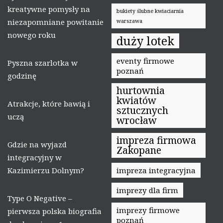
kreatywne pomysły na
bukiety ślubne kwiaciarnia
niezapomniane powitanie
warszawa
nowego roku
duży lotek
eventy firmowe
Pyszna szarlotka w
poznań
godzinę
hurtownia
kwiatów
Atrakcje, które bawią i
sztucznych
uczą
wrocław
impreza firmowa
Gdzie na wyjazd
Zakopane
integracyjny w
Kazimierzu Dolnym?
impreza integracyjna
imprezy dla firm
Type O Negative –
imprezy firmowe
pierwsza polska biografia
poznań