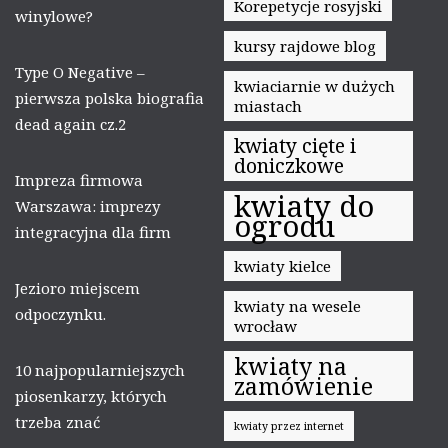
Korepetycje rosyjski
winylowe?
kursy rajdowe blog
Type O Negative –
kwiaciarnie w dużych
pierwsza polska biografia
miastach
dead again cz.2
kwiaty cięte i
doniczkowe
Impreza firmowa
kwiaty do
Warszawa: imprezy
ogrodu
integracyjna dla firm
kwiaty kielce
Jezioro miejscem
kwiaty na wesele
odpoczynku.
wrocław
kwiaty na
10 najpopularniejszych
zamówienie
piosenkarzy, których
trzeba znać
kwiaty przez internet