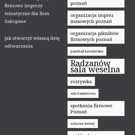
poznań
firmowe imprezy
tematyczne dla firm
organizacja imprez
Zakopane
masowych poznań
organizacja pikników
Jak stworzyć własną listę
firmowych poznań
odtwarzania
paintball kawalerskie
Radzanów
sala weselna
rozrywka
sala bankietowa
spotkania firmowe
Poznań
sztuczne kwiaty