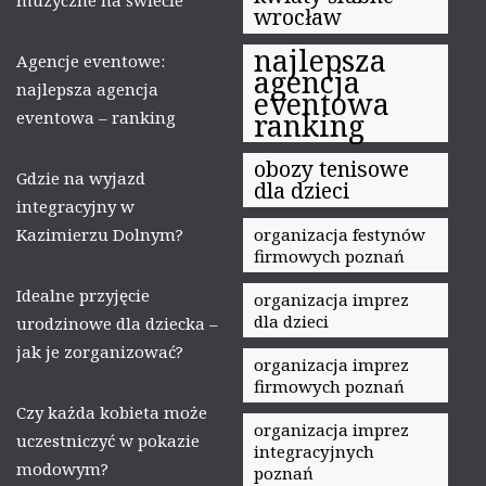
wrocław
najlepsza
Agencje eventowe:
agencja
najlepsza agencja
eventowa
eventowa – ranking
ranking
obozy tenisowe
Gdzie na wyjazd
dla dzieci
integracyjny w
Kazimierzu Dolnym?
organizacja festynów
firmowych poznań
Idealne przyjęcie
organizacja imprez
dla dzieci
urodzinowe dla dziecka –
jak je zorganizować?
organizacja imprez
firmowych poznań
Czy każda kobieta może
organizacja imprez
uczestniczyć w pokazie
integracyjnych
modowym?
poznań