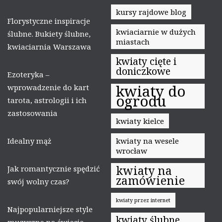
kursy rajdowe blog
Florystyczne inspiracje
kwiaciarnie w dużych
ślubne. Bukiety ślubne,
miastach
kwiaciarnia Warszawa
kwiaty cięte i
doniczkowe
Ezoteryka –
kwiaty do
wprowadzenie do kart
ogrodu
tarota, astrologii i ich
zastosowania
kwiaty kielce
Idealny mąż
kwiaty na wesele
wrocław
kwiaty na
Jak romantycznie spędzić
zamówienie
swój wolny czas?
kwiaty przez internet
Najpopularniejsze style
kwiaty ślubne
muzyczne na świecie