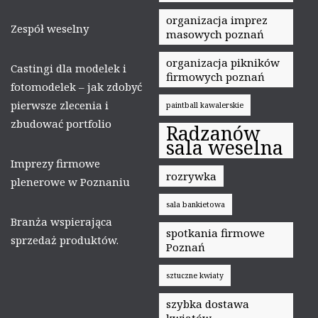
organizacja imprez
Zespół weselny
masowych poznań
organizacja pikników
Castingi dla modelek i
firmowych poznań
fotomodelek – jak zdobyć
pierwsze zlecenia i
paintball kawalerskie
zbudować portfolio
Radzanów
sala weselna
Imprezy firmowe
rozrywka
plenerowe w Poznaniu
sala bankietowa
Branża wspierająca
spotkania firmowe
sprzedaż produktów.
Poznań
sztuczne kwiaty
szybka dostawa
kwiatów