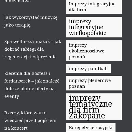
małżeństwa
Imprezy integracyjne
dla firm
Jak wykorzystać muzykę
imprezy
jako terapię.
integracyjne
wielkopolskie
Spa wellness i masaż – jak
imprezy
dobrać zabiegi dla
okolicznościowe
regeneracji i odprężenia
poznań
imprezy paintball
Zlecenia dla hostess i
imprezy plenerowe
fordanserek – jak znaleźć
poznań
dobrze płatne oferty na
imprezy
eventy
tematyczne
dla firm
Rzeczy, które warto
Zakopane
wiedzieć przed pójściem
Korepetycje rosyjski
na koncert